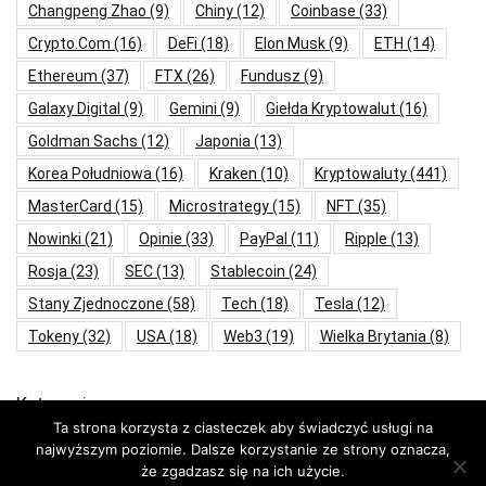
Changpeng Zhao
(9)
Chiny
(12)
Coinbase
(33)
Crypto.com
(16)
DeFi
(18)
Elon Musk
(9)
ETH
(14)
Ethereum
(37)
FTX
(26)
Fundusz
(9)
Galaxy Digital
(9)
Gemini
(9)
Giełda Kryptowalut
(16)
Goldman Sachs
(12)
Japonia
(13)
Korea Południowa
(16)
Kraken
(10)
Kryptowaluty
(441)
MasterCard
(15)
Microstrategy
(15)
NFT
(35)
Nowinki
(21)
Opinie
(33)
PayPal
(11)
Ripple
(13)
Rosja
(23)
SEC
(13)
Stablecoin
(24)
Stany Zjednoczone
(58)
Tech
(18)
Tesla
(12)
Tokeny
(32)
USA
(18)
Web3
(19)
Wielka Brytania
(8)
Kategorie
Ta strona korzysta z ciasteczek aby świadczyć usługi na
najwyższym poziomie. Dalsze korzystanie ze strony oznacza,
Aktualności
że zgadzasz się na ich użycie.