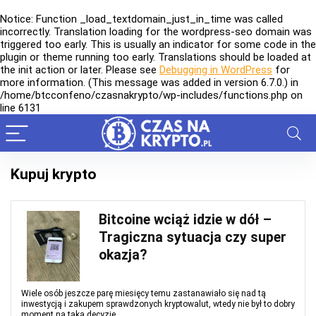
Notice
: Function _load_textdomain_just_in_time was called
incorrectly
. Translation loading for the
wordpress-seo
domain was
triggered too early. This is usually an indicator for some code in the
plugin or theme running too early. Translations should be loaded at
the
init
action or later. Please see
Debugging in WordPress
for
more information. (This message was added in version 6.7.0.) in
/home/btcconfeno/czasnakrypto/wp-includes/functions.php
on
line
6131
Kupuj krypto
Bitcoine wciąż idzie w dół –
Tragiczna sytuacja czy super
okazja?
Wiele osób jeszcze parę miesięcy temu zastanawiało się nad tą
inwestycją i zakupem sprawdzonych kryptowalut, wtedy nie był to dobry
moment na taką decyzję, ...