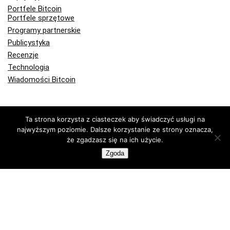
Portfele Bitcoin
Portfele sprzętowe
Programy partnerskie
Publicystyka
Recenzje
Technologia
Wiadomości Bitcoin
Kup lub sprzedaj krypto z FlyingAtom
Ta strona korzysta z ciasteczek aby świadczyć usługi na
najwyższym poziomie. Dalsze korzystanie ze strony oznacza,
że zgadzasz się na ich użycie.
Zgoda