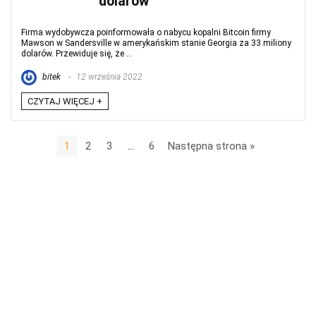
dolarów
Firma wydobywcza poinformowała o nabycu kopalni Bitcoin firmy
Mawson w Sandersville w amerykańskim stanie Georgia za 33 miliony
dolarów. Przewiduje się, że ...
bitek
12 września 2022
CZYTAJ WIĘCEJ +
1
2
3
…
6
Następna strona »