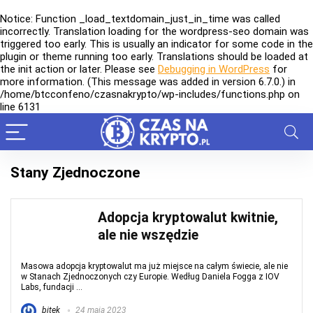
Notice
: Function _load_textdomain_just_in_time was called
incorrectly
. Translation loading for the
wordpress-seo
domain was
triggered too early. This is usually an indicator for some code in the
plugin or theme running too early. Translations should be loaded at
the
init
action or later. Please see
Debugging in WordPress
for
more information. (This message was added in version 6.7.0.) in
/home/btcconfeno/czasnakrypto/wp-includes/functions.php
on
line
6131
Stany Zjednoczone
Adopcja kryptowalut kwitnie,
ale nie wszędzie
Masowa adopcja kryptowalut ma już miejsce na całym świecie, ale nie
w Stanach Zjednoczonych czy Europie. Według Daniela Fogga z IOV
Labs, fundacji ...
bitek
24 maja 2023