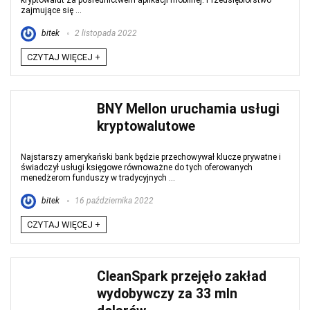
kryptowalut za pośrednictwem aplikacji mobilnej. Przedsiębiorstwo
zajmujące się ...
bitek
2 listopada 2022
CZYTAJ WIĘCEJ +
BNY Mellon uruchamia usługi
kryptowalutowe
Najstarszy amerykański bank będzie przechowywał klucze prywatne i
świadczył usługi księgowe równoważne do tych oferowanych
menedżerom funduszy w tradycyjnych ...
bitek
16 października 2022
CZYTAJ WIĘCEJ +
CleanSpark przejęło zakład
wydobywczy za 33 mln