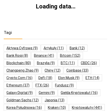
Loading data...
Tagi
Aktywa Cyfrowe
(9)
Artykuły
(11)
Bank
(12)
Bank Rosji
(8)
Binance
(41)
Bitcoin
(152)
Blockchain
(80)
Brazylia
(9)
BTC
(11)
CBDC
(26)
Changpeng Zhao
(9)
Chiny
(12)
Coinbase
(33)
Crypto.com
(16)
DeFi
(18)
Elon Musk
(9)
ETH
(14)
Ethereum
(37)
FTX
(26)
Fundusz
(9)
Galaxy Digital
(9)
Gemini
(9)
Giełda Kryptowalut
(16)
Goldman Sachs
(12)
Japonia
(13)
Korea Południowa
(16)
Kraken
(10)
Kryptowaluty
(441)