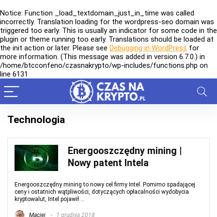
Notice
: Function _load_textdomain_just_in_time was called
incorrectly
. Translation loading for the
wordpress-seo
domain was
triggered too early. This is usually an indicator for some code in the
plugin or theme running too early. Translations should be loaded at
the
init
action or later. Please see
Debugging in WordPress
for
more information. (This message was added in version 6.7.0.) in
/home/btcconfeno/czasnakrypto/wp-includes/functions.php
on
line
6131
Technologia
Energooszczędny mining |
Nowy patent Intela
Energooszczędny mining to nowy cel firmy Intel. Pomimo spadającej
ceny i ostatnich wątpliwości, dotyczących opłacalności wydobycia
kryptowalut, Intel pojawił ...
Maciej
1 grudnia 2018