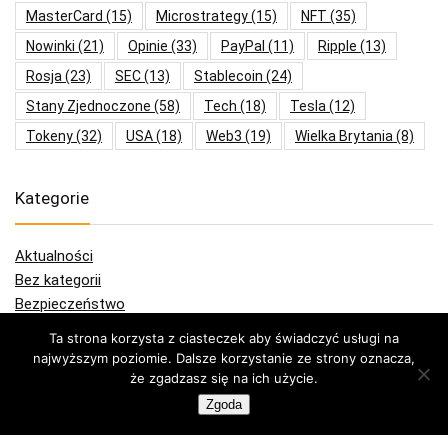
MasterCard
(15)
Microstrategy
(15)
NFT
(35)
Nowinki
(21)
Opinie
(33)
PayPal
(11)
Ripple
(13)
Rosja
(23)
SEC
(13)
Stablecoin
(24)
Stany Zjednoczone
(58)
Tech
(18)
Tesla
(12)
Tokeny
(32)
USA
(18)
Web3
(19)
Wielka Brytania
(8)
Kategorie
Aktualności
Bez kategorii
Bezpieczeństwo
Blockchain
Ta strona korzysta z ciasteczek aby świadczyć usługi na
Blog
najwyższym poziomie. Dalsze korzystanie ze strony oznacza,
Ciekawostki
że zgadzasz się na ich użycie.
Giełdy
Zgoda
Główna