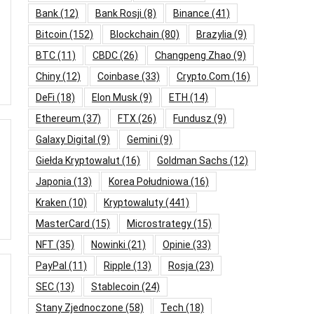
Bank
(12)
Bank Rosji
(8)
Binance
(41)
Bitcoin
(152)
Blockchain
(80)
Brazylia
(9)
BTC
(11)
CBDC
(26)
Changpeng Zhao
(9)
Chiny
(12)
Coinbase
(33)
Crypto.com
(16)
DeFi
(18)
Elon Musk
(9)
ETH
(14)
Ethereum
(37)
FTX
(26)
Fundusz
(9)
Galaxy Digital
(9)
Gemini
(9)
Giełda Kryptowalut
(16)
Goldman Sachs
(12)
Japonia
(13)
Korea Południowa
(16)
Kraken
(10)
Kryptowaluty
(441)
MasterCard
(15)
Microstrategy
(15)
NFT
(35)
Nowinki
(21)
Opinie
(33)
PayPal
(11)
Ripple
(13)
Rosja
(23)
SEC
(13)
Stablecoin
(24)
Stany Zjednoczone
(58)
Tech
(18)