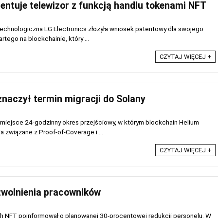
tentuje telewizor z funkcją handlu tokenami NFT
echnologiczna LG Electronics złożyła wniosek patentowy dla swojego
rtego na blockchainie, który ...
CZYTAJ WIĘCEJ +
naczył termin migracji do Solany
 miejsce 24-godzinny okres przejściowy, w którym blockchain Helium
a związane z Proof-of-Coverage i ...
CZYTAJ WIĘCEJ +
zwolnienia pracowników
 NFT poinformował o planowanej 30-procentowej redukcji personelu. W