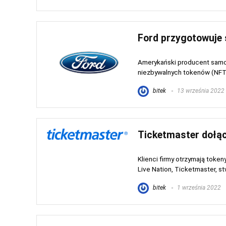
Ford przygotowuje 
Amerykański producent samo
niezbywalnych tokenów (NFT) i
bitek
13 września 2022
Ticketmaster dołąc
Klienci firmy otrzymają toke
Live Nation, Ticketmaster, st
bitek
1 września 2022