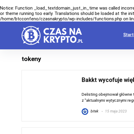
Notice
: Function _load_textdomain_just_in_time was called
incorr
or theme running too early. Translations should be loaded at the
ini
/home/btcconfeno/czasnakrypto/wp-includes/functions.php
on li
Start
tokeny
Bakkt wycofuje wię
Delisting obejmował główne 
z "aktualnymi wytycznymi regu
bitek
15 maja 2023