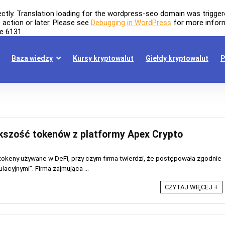
ectly
. Translation loading for the
wordpress-seo
domain was triggered
t
action or later. Please see
Debugging in WordPress
for more inform
ne
6131
Baza wiedzy
Kursy kryptowalut
Giełdy kryptowalut
P
kszość tokenów z platformy Apex Crypto
tokeny używane w DeFi, przy czym firma twierdzi, że postępowała zgodnie
lacyjnymi". Firma zajmująca ...
CZYTAJ WIĘCEJ +