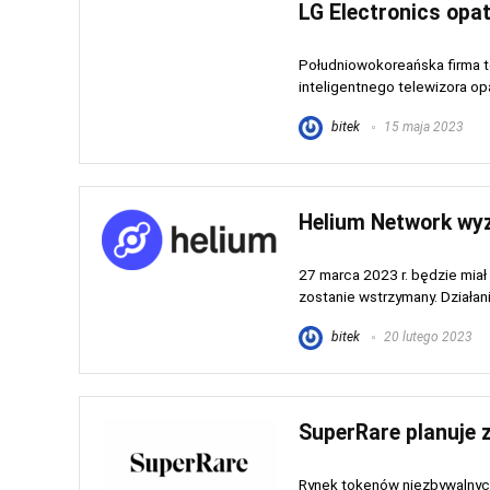
LG Electronics opa
Południowokoreańska firma t
inteligentnego telewizora opa
bitek
15 maja 2023
Helium Network wyz
27 marca 2023 r. będzie miał
zostanie wstrzymany. Działani
bitek
20 lutego 2023
SuperRare planuje 
Rynek tokenów niezbywalnych