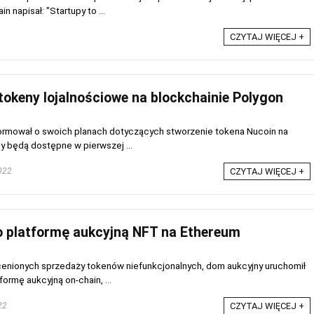
 napisał: "Startupy to ...
CZYTAJ WIĘCEJ +
okeny lojalnościowe na blockchainie Polygon
nformował o swoich planach dotyczących stworzenie tokena Nucoin na
y będą dostępne w pierwszej ...
022
CZYTAJ WIĘCEJ +
ło platformę aukcyjną NFT na Ethereum
cenionych sprzedaży tokenów niefunkcjonalnych, dom aukcyjny uruchomił
rmę aukcyjną on-chain, ...
22
CZYTAJ WIĘCEJ +