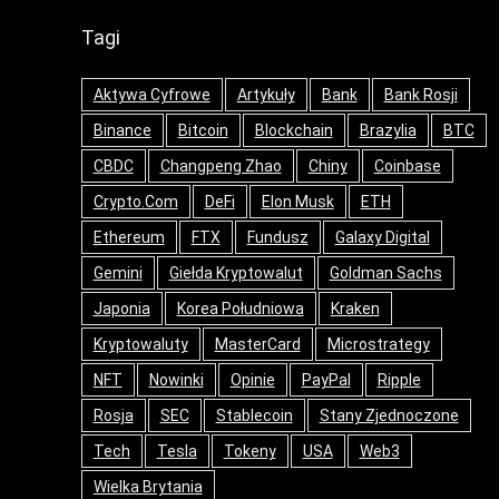
Tagi
Aktywa Cyfrowe
Artykuły
Bank
Bank Rosji
Binance
Bitcoin
Blockchain
Brazylia
BTC
CBDC
Changpeng Zhao
Chiny
Coinbase
Crypto.com
DeFi
Elon Musk
ETH
Ethereum
FTX
Fundusz
Galaxy Digital
Gemini
Giełda Kryptowalut
Goldman Sachs
Japonia
Korea Południowa
Kraken
Kryptowaluty
MasterCard
Microstrategy
NFT
Nowinki
Opinie
PayPal
Ripple
Rosja
SEC
Stablecoin
Stany Zjednoczone
Tech
Tesla
Tokeny
USA
Web3
Wielka Brytania