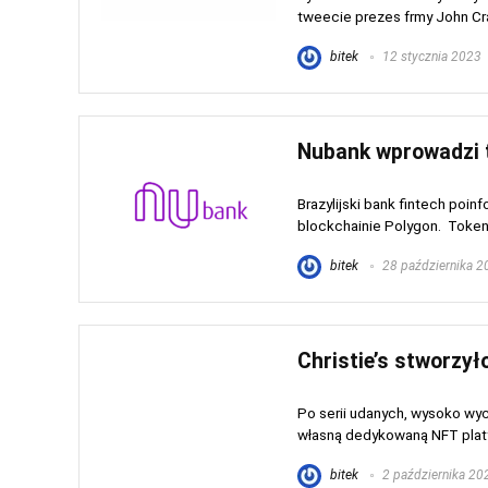
tweecie prezes frmy John Crain
bitek
12 stycznia 2023
Nubank wprowadzi t
Brazylijski bank fintech poi
blockchainie Polygon. Token
bitek
28 października 2
Christie’s stworzy
Po serii udanych, wysoko wy
własną dedykowaną NFT platfo
bitek
2 października 20