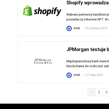
Shopify wprowadza 
Wybrani partnerzy handlowi p
posiadaczy tokenów NFT. W ra
bitek
25 czerwca 2022
JPMorgan testuje b
Międzynarodowy bank inwest
blockchaina do rozliczeń zabe
bitek
27 maja 2022
1
2
3