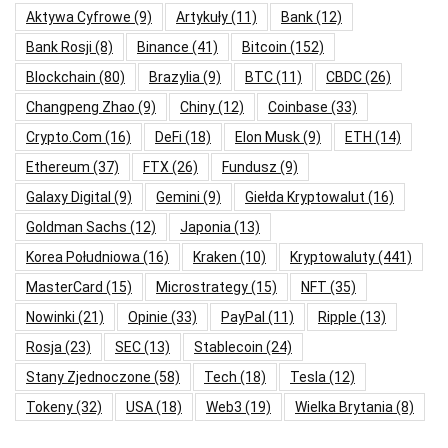
Aktywa Cyfrowe
(9)
Artykuły
(11)
Bank
(12)
Bank Rosji
(8)
Binance
(41)
Bitcoin
(152)
Blockchain
(80)
Brazylia
(9)
BTC
(11)
CBDC
(26)
Changpeng Zhao
(9)
Chiny
(12)
Coinbase
(33)
Crypto.com
(16)
DeFi
(18)
Elon Musk
(9)
ETH
(14)
Ethereum
(37)
FTX
(26)
Fundusz
(9)
Galaxy Digital
(9)
Gemini
(9)
Giełda Kryptowalut
(16)
Goldman Sachs
(12)
Japonia
(13)
Korea Południowa
(16)
Kraken
(10)
Kryptowaluty
(441)
MasterCard
(15)
Microstrategy
(15)
NFT
(35)
Nowinki
(21)
Opinie
(33)
PayPal
(11)
Ripple
(13)
Rosja
(23)
SEC
(13)
Stablecoin
(24)
Stany Zjednoczone
(58)
Tech
(18)
Tesla
(12)
Tokeny
(32)
USA
(18)
Web3
(19)
Wielka Brytania
(8)