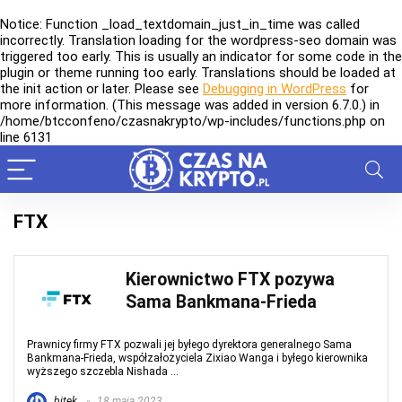
Notice
: Function _load_textdomain_just_in_time was called
incorrectly
. Translation loading for the
wordpress-seo
domain was
triggered too early. This is usually an indicator for some code in the
plugin or theme running too early. Translations should be loaded at
the
init
action or later. Please see
Debugging in WordPress
for
more information. (This message was added in version 6.7.0.) in
/home/btcconfeno/czasnakrypto/wp-includes/functions.php
on
line
6131
FTX
Kierownictwo FTX pozywa
Sama Bankmana-Frieda
Prawnicy firmy FTX pozwali jej byłego dyrektora generalnego Sama
Bankmana-Frieda, współzałożyciela Zixiao Wanga i byłego kierownika
wyższego szczebla Nishada ...
bitek
18 maja 2023