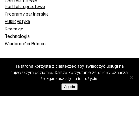
Portfele Bitcoin
Portfele sprzętowe
Programy partnerskie
Publicystyka
Recenzje
Technologia
Wiadomości Bitcoin
Kup lub sprzedaj krypto z FlyingAtom
Ta strona korzysta z ciasteczek aby świadczyć usługi na
najwyższym poziomie. Dalsze korzystanie ze strony oznacza,
że zgadzasz się na ich użycie.
Zgoda