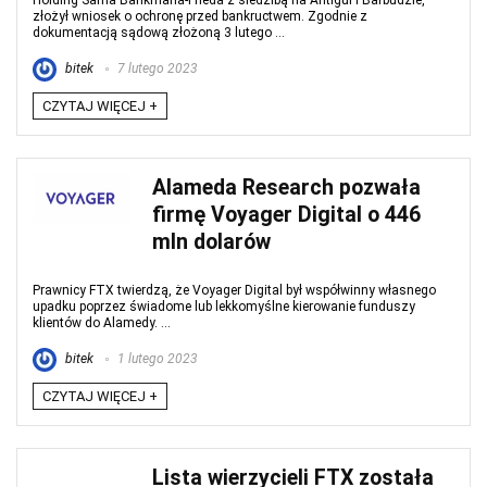
Holding Sama Bankmana-Frieda z siedzibą na Antigui i Barbudzie,
złożył wniosek o ochronę przed bankructwem. Zgodnie z
dokumentacją sądową złożoną 3 lutego ...
bitek
7 lutego 2023
CZYTAJ WIĘCEJ +
Alameda Research pozwała
firmę Voyager Digital o 446
mln dolarów
Prawnicy FTX twierdzą, że Voyager Digital był współwinny własnego
upadku poprzez świadome lub lekkomyślne kierowanie funduszy
klientów do Alamedy. ...
bitek
1 lutego 2023
CZYTAJ WIĘCEJ +
Lista wierzycieli FTX została