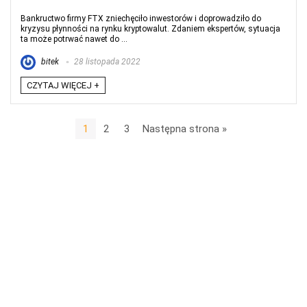
Bankructwo firmy FTX zniechęciło inwestorów i doprowadziło do
kryzysu płynności na rynku kryptowalut. Zdaniem ekspertów, sytuacja
ta może potrwać nawet do ...
bitek
28 listopada 2022
CZYTAJ WIĘCEJ +
1
2
3
Następna strona »