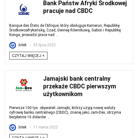
Bank Państw Afryki Środkowej
pracuje nad CBDC
Banque des États de l'Afrique, który obsługuje Kamerun, Republikę
Środkowoafrykańską, Czad, Gwineę Równikową, Gabon i Republikę
Konga, prowadzi prace nad ...
bitek
25 lipca 2022
CZYTAJ WIĘCEJ +
Jamajski bank centralny
przekaże CBDC pierwszym
użytkownikom
Pierwsze 100 tys. obywateli Jamajki, którzy użyją nowej waluty
cyfrowej banku centralnego (CBDC), znanej jako Jam-Dex, otrzyma
bezpłatnie 16 dolarów. ...
bitek
11 marca 2022
CZYTAJ WIĘCEJ +