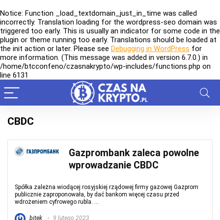
Notice
: Function _load_textdomain_just_in_time was called
incorrectly
. Translation loading for the
wordpress-seo
domain was
triggered too early. This is usually an indicator for some code in the
plugin or theme running too early. Translations should be loaded at
the
init
action or later. Please see
Debugging in WordPress
for
more information. (This message was added in version 6.7.0.) in
/home/btcconfeno/czasnakrypto/wp-includes/functions.php
on
line
6131
CBDC
Gazprombank zaleca powolne
wprowadzanie CBDC
Spółka zależna wiodącej rosyjskiej rządowej firmy gazowej Gazprom
publicznie zaproponowała, by dać bankom więcej czasu przed
wdrożeniem cyfrowego rubla. ...
bitek
9 lutego 2023