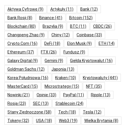
Aktywa Cyfrowe
(9)
Artykuły
(11)
Bank
(12)
Bank Rosji
(8)
Binance
(41)
Bitcoin
(152)
Blockchain
(80)
Brazylia
(9)
BTC
(11)
CBDC
(26)
Changpeng Zhao
(9)
Chiny
(12)
Coinbase
(33)
Crypto.com
(16)
DeFi
(18)
Elon Musk
(9)
ETH
(14)
Ethereum
(37)
FTX
(26)
Fundusz
(9)
Galaxy Digital
(9)
Gemini
(9)
Giełda Kryptowalut
(16)
Goldman Sachs
(12)
Japonia
(13)
Korea Południowa
(16)
Kraken
(10)
Kryptowaluty
(441)
MasterCard
(15)
Microstrategy
(15)
NFT
(35)
Nowinki
(21)
Opinie
(33)
PayPal
(11)
Ripple
(13)
Rosja
(23)
SEC
(13)
Stablecoin
(24)
Stany Zjednoczone
(58)
Tech
(18)
Tesla
(12)
Tokeny
(32)
USA
(18)
Web3
(19)
Wielka Brytania
(8)