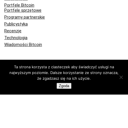
Portfele Bitcoin
Portfele sprzętowe
Programy partnerskie
Publicystyka
Recenzje
Technologia
Wiadomości Bitcoin
Kup lub sprzedaj krypto z FlyingAtom
Ta strona korzysta z ciasteczek aby świadczyć usługi na
najwyższym poziomie. Dalsze korzystanie ze strony oznacza,
że zgadzasz się na ich użycie.
Zgoda