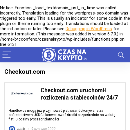
Notice
: Function _load_textdomain_just_in_time was called
incorrectly
. Translation loading for the
wordpress-seo
domain was
triggered too early. This is usually an indicator for some code in the
plugin or theme running too early. Translations should be loaded at
the
init
action or later. Please see
Debugging in WordPress
for
more information. (This message was added in version 6.7.0.) in
/home/btcconfeno/czasnakrypto/wp-includes/functions.php
on
line
6131
Checkout.com
Checkout.com uruchomił
rozliczenia stablecoinów 24/7
Handlowcy mogą już przyjmować płatności dokonywane za
pośrednictwem USDC i konwertować środki bezpośrednio na walutę
fiat. Globalny procesor płatności ...
bitek
9 czerwca 2022