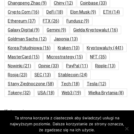
Changpeng Zhao
(9)
Chiny
(12)
Coinbase
(33)
Crypto.com
(16)
DeFi
(18)
Elon Musk
(9)
ETH
(14)
Ethereum
(37)
FTX
(26)
Fundusz
(9)
Galaxy Digital
(9)
Gemini
(9)
Giełda Kryptowalut
(16)
Goldman Sachs
(12)
Japonia
(13)
Korea Południowa
(16)
Kraken
(10)
Kryptowaluty
(441)
MasterCard
(15)
Microstrategy
(15)
NFT
(35)
Nowinki
(21)
Opinie
(33)
PayPal
(11)
Ripple
(13)
Rosja
(23)
SEC
(13)
Stablecoin
(24)
Stany Zjednoczone
(58)
Tech
(18)
Tesla
(12)
Tokeny
(32)
USA
(18)
Web3
(19)
Wielka Brytania
(8)
Kategorie
Ta strona korzysta z ciasteczek aby świadczyć usługi na
najwyższym poziomie. Dalsze korzystanie ze strony oznacza,
Aktualności
że zgadzasz się na ich użycie.