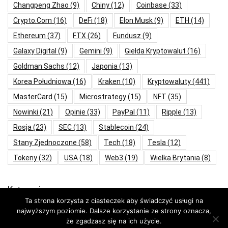
Changpeng Zhao
(9)
Chiny
(12)
Coinbase
(33)
Crypto.com
(16)
DeFi
(18)
Elon Musk
(9)
ETH
(14)
Ethereum
(37)
FTX
(26)
Fundusz
(9)
Galaxy Digital
(9)
Gemini
(9)
Giełda Kryptowalut
(16)
Goldman Sachs
(12)
Japonia
(13)
Korea Południowa
(16)
Kraken
(10)
Kryptowaluty
(441)
MasterCard
(15)
Microstrategy
(15)
NFT
(35)
Nowinki
(21)
Opinie
(33)
PayPal
(11)
Ripple
(13)
Rosja
(23)
SEC
(13)
Stablecoin
(24)
Stany Zjednoczone
(58)
Tech
(18)
Tesla
(12)
Tokeny
(32)
USA
(18)
Web3
(19)
Wielka Brytania
(8)
Kategorie
Ta strona korzysta z ciasteczek aby świadczyć usługi na
najwyższym poziomie. Dalsze korzystanie ze strony oznacza,
Aktualności
że zgadzasz się na ich użycie.