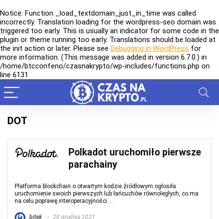
Notice
: Function _load_textdomain_just_in_time was called
incorrectly
. Translation loading for the
wordpress-seo
domain was
triggered too early. This is usually an indicator for some code in the
plugin or theme running too early. Translations should be loaded at
the
init
action or later. Please see
Debugging in WordPress
for
more information. (This message was added in version 6.7.0.) in
/home/btcconfeno/czasnakrypto/wp-includes/functions.php
on
line
6131
DOT
Polkadot uruchomiło pierwsze
parachainy
Platforma blockchain o otwartym kodzie źródłowym ogłosiła
uruchomienie swoich pierwszych lub łańcuchów równoległych, co ma
na celu poprawę interoperacyjności ...
bitek
20 grudnia 2021