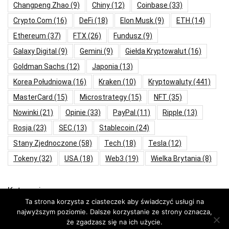
Changpeng Zhao
(9)
Chiny
(12)
Coinbase
(33)
Crypto.com
(16)
DeFi
(18)
Elon Musk
(9)
ETH
(14)
Ethereum
(37)
FTX
(26)
Fundusz
(9)
Galaxy Digital
(9)
Gemini
(9)
Giełda Kryptowalut
(16)
Goldman Sachs
(12)
Japonia
(13)
Korea Południowa
(16)
Kraken
(10)
Kryptowaluty
(441)
MasterCard
(15)
Microstrategy
(15)
NFT
(35)
Nowinki
(21)
Opinie
(33)
PayPal
(11)
Ripple
(13)
Rosja
(23)
SEC
(13)
Stablecoin
(24)
Stany Zjednoczone
(58)
Tech
(18)
Tesla
(12)
Tokeny
(32)
USA
(18)
Web3
(19)
Wielka Brytania
(8)
Kategorie
Ta strona korzysta z ciasteczek aby świadczyć usługi na
najwyższym poziomie. Dalsze korzystanie ze strony oznacza,
Aktualności
że zgadzasz się na ich użycie.