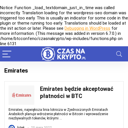
Notice
: Function _load_textdomain_just_in_time was called
incorrectly
. Translation loading for the
wordpress-seo
domain was
triggered too early. This is usually an indicator for some code in the
plugin or theme running too early. Translations should be loaded at
the
init
action or later. Please see
Debugging in WordPress
for
more information. (This message was added in version 6.7.0.) in
/home/btcconfeno/czasnakrypto/wp-includes/functions.php
on
line
6131
Emirates
Emirates będzie akceptować
płatności w BTC
Emirates, największa linia lotnicza w Zjednoczonych Emiratach
Arabskich planuje wdrożenie płatności w Bitcoin i wprowadzenie
niezbywalnych tokenów, którymi ...
bitek
25 maja 2022