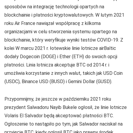
sposobów na integrację technologii opartych na
blockchainie i płatności kryptowalutowych. W lutym 2021
roku Air France nawiązał współpracę z kilkoma
organizacjami w celu stworzenia systemu opartego na
blockchainie, który weryfikuje wyniki testów COVID-19. Z
kolei W marcu 2021 r. łotewskie linie lotnicze airBaltic
dodały Dogecoin (DOGE) i Ether (ETH) do swoich opcji
płatności. Linia lotnicza akceptuje BTC od 2014 r. i
umożliwia korzystanie z innych walut, takich jak USD Coin
(USDC), Binance USD (BUSD) i Gemini Dollar (GUSD).
Przypomnijmy, że jeszcze w październiku 2021 roku
prezydent Salwadoru Nayib Bukele ogłosił, że linie lotnicze
Volaris El Salvador będą akceptować płatności BTC.
Ogłoszenie to nastąpiło po tym, jak Salwador naciskał na
przyjęcie BTC, kiedy ogłosił BTC jako prawny środek