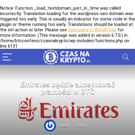
Notice
: Function _load_textdomain_just_in_time was called
incorrectly
. Translation loading for the
wordpress-seo
domain was
triggered too early. This is usually an indicator for some code in the
plugin or theme running too early. Translations should be loaded at
the
init
action or later. Please see
Debugging in WordPress
for
more information. (This message was added in version 6.7.0.) in
/home/btcconfeno/czasnakrypto/wp-includes/functions.php
on
line
6131
Emirates będzie akceptować
płatności w BTC
25 maja 2022
bitek
Blog