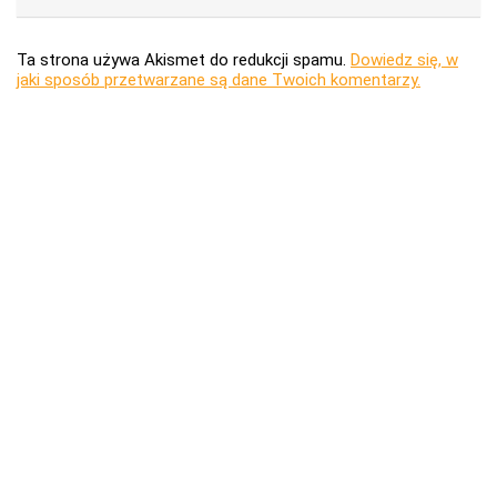
Ta strona używa Akismet do redukcji spamu.
Dowiedz się, w
jaki sposób przetwarzane są dane Twoich komentarzy.