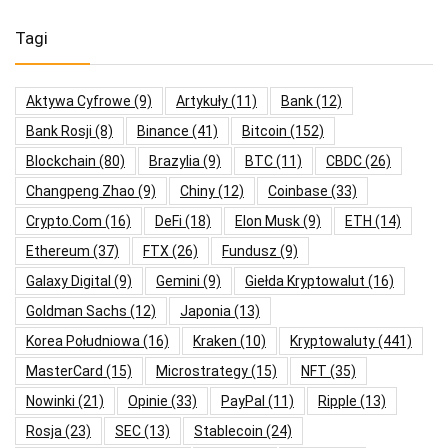
Tagi
Aktywa Cyfrowe
(9)
Artykuły
(11)
Bank
(12)
Bank Rosji
(8)
Binance
(41)
Bitcoin
(152)
Blockchain
(80)
Brazylia
(9)
BTC
(11)
CBDC
(26)
Changpeng Zhao
(9)
Chiny
(12)
Coinbase
(33)
Crypto.com
(16)
DeFi
(18)
Elon Musk
(9)
ETH
(14)
Ethereum
(37)
FTX
(26)
Fundusz
(9)
Galaxy Digital
(9)
Gemini
(9)
Giełda Kryptowalut
(16)
Goldman Sachs
(12)
Japonia
(13)
Korea Południowa
(16)
Kraken
(10)
Kryptowaluty
(441)
MasterCard
(15)
Microstrategy
(15)
NFT
(35)
Nowinki
(21)
Opinie
(33)
PayPal
(11)
Ripple
(13)
Rosja
(23)
SEC
(13)
Stablecoin
(24)