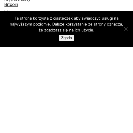
Bitcoin
Ethereum
Ta strona korzysta z ciasteczek aby świadczyć usługi na
Kupuj krypto
najwyższym poziomie. Dalsze korzystanie ze strony oznacza,
Portfele Bitcoin
że zgadzasz się na ich użycie.
Portfele sprzętowe
Zgoda
Programy partnerskie
Publicystyka
Recenzje
Technologia
Wiadomości Bitcoin
Kup lub sprzedaj krypto z FlyingAtom