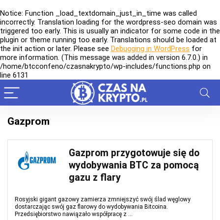
Notice
: Function _load_textdomain_just_in_time was called
incorrectly
. Translation loading for the
wordpress-seo
domain was
triggered too early. This is usually an indicator for some code in the
plugin or theme running too early. Translations should be loaded at
the
init
action or later. Please see
Debugging in WordPress
for
more information. (This message was added in version 6.7.0.) in
/home/btcconfeno/czasnakrypto/wp-includes/functions.php
on
line
6131
Gazprom
Gazprom przygotowuje się do
wydobywania BTC za pomocą
gazu z flary
Rosyjski gigant gazowy zamierza zmniejszyć swój ślad węglowy
dostarczając swój gaz flarowy do wydobywania Bitcoina.
Przedsiębiorstwo nawiązało współpracę z ...