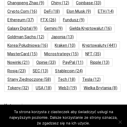
Changpeng Zhao
(9)
Chiny
(12)
Coinbase
(33)
Crypto.com
(16)
DeFi
(18)
Elon Musk
(9)
ETH
(14)
Ethereum
(37)
FTX
(26)
Fundusz
(9)
Galaxy Digital
(9)
Gemini
(9)
Giełda Kryptowalut
(16)
Goldman Sachs
(12)
Japonia
(13)
Korea Południowa
(16)
Kraken
(10)
Kryptowaluty
(441)
MasterCard
(15)
Microstrategy
(15)
NFT
(35)
Nowinki
(21)
Opinie
(33)
PayPal
(11)
Ripple
(13)
Rosja
(23)
SEC
(13)
Stablecoin
(24)
Stany Zjednoczone
(58)
Tech
(18)
Tesla
(12)
Tokeny
(32)
USA
(18)
Web3
(19)
Wielka Brytania
(8)
Kategorie
Ta strona korzysta z ciasteczek aby świadczyć usługi na
najwyższym poziomie. Dalsze korzystanie ze strony oznacza,
Aktualności
że zgadzasz się na ich użycie.