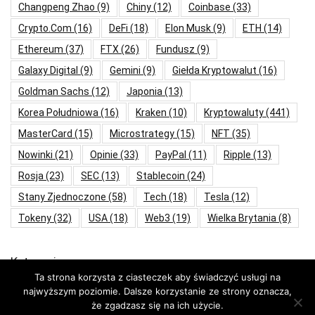
Changpeng Zhao
(9)
Chiny
(12)
Coinbase
(33)
Crypto.com
(16)
DeFi
(18)
Elon Musk
(9)
ETH
(14)
Ethereum
(37)
FTX
(26)
Fundusz
(9)
Galaxy Digital
(9)
Gemini
(9)
Giełda Kryptowalut
(16)
Goldman Sachs
(12)
Japonia
(13)
Korea Południowa
(16)
Kraken
(10)
Kryptowaluty
(441)
MasterCard
(15)
Microstrategy
(15)
NFT
(35)
Nowinki
(21)
Opinie
(33)
PayPal
(11)
Ripple
(13)
Rosja
(23)
SEC
(13)
Stablecoin
(24)
Stany Zjednoczone
(58)
Tech
(18)
Tesla
(12)
Tokeny
(32)
USA
(18)
Web3
(19)
Wielka Brytania
(8)
Kategorie
Ta strona korzysta z ciasteczek aby świadczyć usługi na
najwyższym poziomie. Dalsze korzystanie ze strony oznacza,
Aktualności
że zgadzasz się na ich użycie.