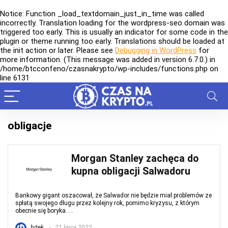
Notice
: Function _load_textdomain_just_in_time was called
incorrectly
. Translation loading for the
wordpress-seo
domain was
triggered too early. This is usually an indicator for some code in the
plugin or theme running too early. Translations should be loaded at
the
init
action or later. Please see
Debugging in WordPress
for
more information. (This message was added in version 6.7.0.) in
/home/btcconfeno/czasnakrypto/wp-includes/functions.php
on
line
6131
obligacje
Morgan Stanley zachęca do
kupna obligacji Salwadoru
Bankowy gigant oszacował, że Salwador nie będzie miał problemów ze
spłatą swojego długu przez kolejny rok, pomimo kryzysu, z którym
obecnie się boryka. ...
bitek
21 lipca 2022