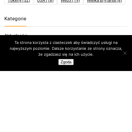
Tokeny
(32)
USA
(18)
Web3
(19)
Wielka Brytania
(8)
Kategorie
Aktualności
Bez kategorii
Ta strona korzysta z ciasteczek aby świadczyć usługi na
najwyższym poziomie. Dalsze korzystanie ze strony oznacza,
Bezpieczeństwo
że zgadzasz się na ich użycie.
Blockchain
Zgoda
Blog
Ciekawostki
Giełdy
Główna
Inwestowanie
Jak kupić kryptowaluty
Jak kupić bitcoin
Komentarze
Kryptowaluty
Bitcoin
Ethereum