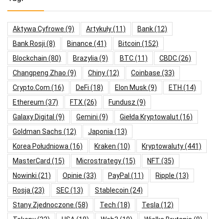
Aktywa Cyfrowe
(9)
Artykuły
(11)
Bank
(12)
Bank Rosji
(8)
Binance
(41)
Bitcoin
(152)
Blockchain
(80)
Brazylia
(9)
BTC
(11)
CBDC
(26)
Changpeng Zhao
(9)
Chiny
(12)
Coinbase
(33)
Crypto.com
(16)
DeFi
(18)
Elon Musk
(9)
ETH
(14)
Ethereum
(37)
FTX
(26)
Fundusz
(9)
Galaxy Digital
(9)
Gemini
(9)
Giełda Kryptowalut
(16)
Goldman Sachs
(12)
Japonia
(13)
Korea Południowa
(16)
Kraken
(10)
Kryptowaluty
(441)
MasterCard
(15)
Microstrategy
(15)
NFT
(35)
Nowinki
(21)
Opinie
(33)
PayPal
(11)
Ripple
(13)
Rosja
(23)
SEC
(13)
Stablecoin
(24)
Stany Zjednoczone
(58)
Tech
(18)
Tesla
(12)