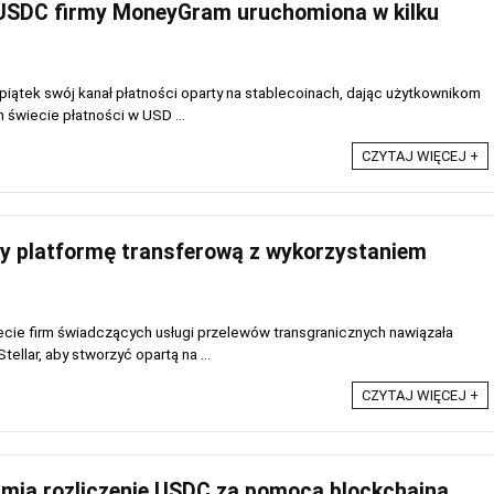
USDC firmy MoneyGram uruchomiona w kilku
w piątek swój kanał płatności oparty na stablecoinach, dając użytkownikom
 świecie płatności w USD ...
CZYTAJ WIĘCEJ +
 platformę transferową z wykorzystaniem
ecie firm świadczących usługi przelewów transgranicznych nawiązała
llar, aby stworzyć opartą na ...
CZYTAJ WIĘCEJ +
ia rozliczenie USDC za pomocą blockchaina