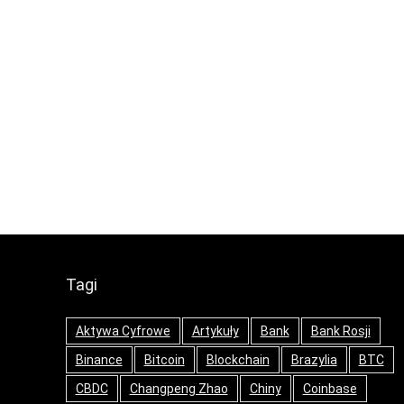
Tagi
Aktywa Cyfrowe
Artykuły
Bank
Bank Rosji
Binance
Bitcoin
Blockchain
Brazylia
BTC
CBDC
Changpeng Zhao
Chiny
Coinbase