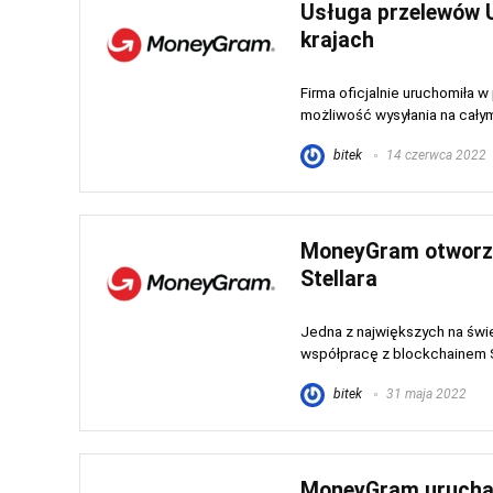
Usługa przelewów 
krajach
Firma oficjalnie uruchomiła 
możliwość wysyłania na całym
bitek
14 czerwca 2022
MoneyGram otworzy
Stellara
Jedna z największych na świ
współpracę z blockchainem Ste
bitek
31 maja 2022
MoneyGram urucham