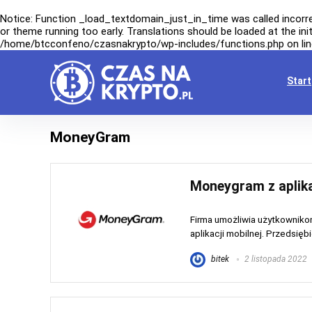
Notice
: Function _load_textdomain_just_in_time was called
incorr
or theme running too early. Translations should be loaded at the
ini
/home/btcconfeno/czasnakrypto/wp-includes/functions.php
on li
Start
MoneyGram
Moneygram z aplika
Firma umożliwia użytkowniko
aplikacji mobilnej. Przedsiębi
bitek
2 listopada 2022