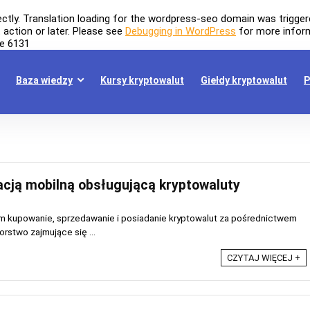
ectly
. Translation loading for the
wordpress-seo
domain was triggered
t
action or later. Please see
Debugging in WordPress
for more inform
ne
6131
Baza wiedzy
Kursy kryptowalut
Giełdy kryptowalut
P
cją mobilną obsługującą kryptowaluty
m kupowanie, sprzedawanie i posiadanie kryptowalut za pośrednictwem
orstwo zajmujące się ...
CZYTAJ WIĘCEJ +