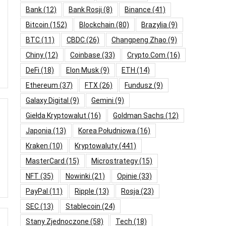
Bank
(12)
Bank Rosji
(8)
Binance
(41)
Bitcoin
(152)
Blockchain
(80)
Brazylia
(9)
BTC
(11)
CBDC
(26)
Changpeng Zhao
(9)
Chiny
(12)
Coinbase
(33)
Crypto.com
(16)
DeFi
(18)
Elon Musk
(9)
ETH
(14)
Ethereum
(37)
FTX
(26)
Fundusz
(9)
Galaxy Digital
(9)
Gemini
(9)
Giełda Kryptowalut
(16)
Goldman Sachs
(12)
Japonia
(13)
Korea Południowa
(16)
Kraken
(10)
Kryptowaluty
(441)
MasterCard
(15)
Microstrategy
(15)
NFT
(35)
Nowinki
(21)
Opinie
(33)
PayPal
(11)
Ripple
(13)
Rosja
(23)
SEC
(13)
Stablecoin
(24)
Stany Zjednoczone
(58)
Tech
(18)