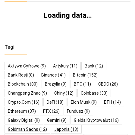
Loading data...
Tagi
Aktywa Cyfrowe
(9)
Artykuły
(11)
Bank
(12)
Bank Rosji
(8)
Binance
(41)
Bitcoin
(152)
Blockchain
(80)
Brazylia
(9)
BTC
(11)
CBDC
(26)
Changpeng Zhao
(9)
Chiny
(12)
Coinbase
(33)
Crypto.com
(16)
DeFi
(18)
Elon Musk
(9)
ETH
(14)
Ethereum
(37)
FTX
(26)
Fundusz
(9)
Galaxy Digital
(9)
Gemini
(9)
Giełda Kryptowalut
(16)
Goldman Sachs
(12)
Japonia
(13)