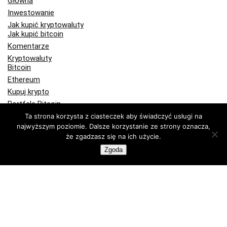
Główna
Inwestowanie
Jak kupić kryptowaluty
Jak kupić bitcoin
Komentarze
Kryptowaluty
Bitcoin
Ethereum
Kupuj krypto
Portfele Bitcoin
Portfele sprzętowe
Ta strona korzysta z ciasteczek aby świadczyć usługi na
Programy partnerskie
najwyższym poziomie. Dalsze korzystanie ze strony oznacza,
że zgadzasz się na ich użycie.
Publicystyka
Recenzje
Zgoda
Technologia
Wiadomości Bitcoin
Kup lub sprzedaj krypto z FlyingAtom