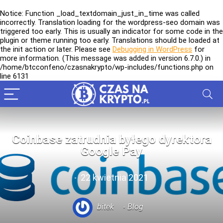
Notice
: Function _load_textdomain_just_in_time was called
incorrectly
. Translation loading for the
wordpress-seo
domain was
triggered too early. This is usually an indicator for some code in the
plugin or theme running too early. Translations should be loaded at
the
init
action or later. Please see
Debugging in WordPress
for
more information. (This message was added in version 6.7.0.) in
/home/btcconfeno/czasnakrypto/wp-includes/functions.php
on
line
6131
Coinbase zatrudnia byłego dyrektora
Google Pay
22 kwietnia 2021
bitek
Blog