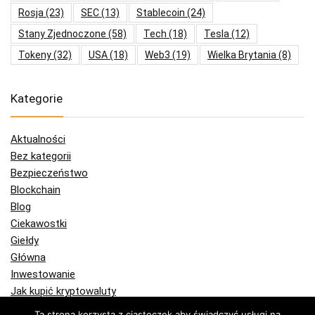
Rosja
(23)
SEC
(13)
Stablecoin
(24)
Stany Zjednoczone
(58)
Tech
(18)
Tesla
(12)
Tokeny
(32)
USA
(18)
Web3
(19)
Wielka Brytania
(8)
Kategorie
Aktualności
Bez kategorii
Bezpieczeństwo
Blockchain
Blog
Ciekawostki
Giełdy
Główna
Inwestowanie
Jak kupić kryptowaluty
Jak kupić bitcoin
Ta strona korzysta z ciasteczek aby świadczyć usługi na