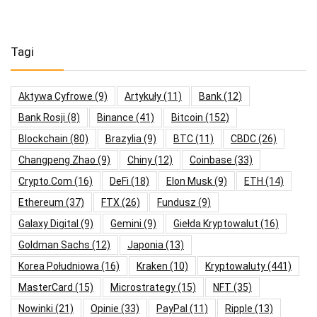
Tagi
Aktywa Cyfrowe
(9)
Artykuły
(11)
Bank
(12)
Bank Rosji
(8)
Binance
(41)
Bitcoin
(152)
Blockchain
(80)
Brazylia
(9)
BTC
(11)
CBDC
(26)
Changpeng Zhao
(9)
Chiny
(12)
Coinbase
(33)
Crypto.com
(16)
DeFi
(18)
Elon Musk
(9)
ETH
(14)
Ethereum
(37)
FTX
(26)
Fundusz
(9)
Galaxy Digital
(9)
Gemini
(9)
Giełda Kryptowalut
(16)
Goldman Sachs
(12)
Japonia
(13)
Korea Południowa
(16)
Kraken
(10)
Kryptowaluty
(441)
MasterCard
(15)
Microstrategy
(15)
NFT
(35)
Nowinki
(21)
Opinie
(33)
PayPal
(11)
Ripple
(13)