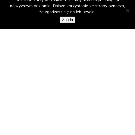
Komentarze
najwyższym poziomie. Dalsze korzystanie ze strony oznacza,
Kryptowaluty
że zgadzasz się na ich użycie.
Bitcoin
Zgoda
Ethereum
Kupuj krypto
Portfele Bitcoin
Portfele sprzętowe
Programy partnerskie
Publicystyka
Recenzje
Technologia
Wiadomości Bitcoin
Kup lub sprzedaj krypto z FlyingAtom