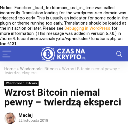
Notice
: Function _load_textdomain_just_in_time was called
incorrectly
. Translation loading for the
wordpress-seo
domain was
triggered too early. This is usually an indicator for some code in the
plugin or theme running too early. Translations should be loaded at
the
init
action or later. Please see
Debugging in WordPress
for
more information. (This message was added in version 6.7.0.) in
/home/btcconfeno/czasnakrypto/wp-includes/functions.php
on
line
6131
Home
»
Wiadomości Bitcoin
»
Wzrost Bitcoin niemal pewny –
twierdzą eksperci
Wiadomości Bitcoin
Wzrost Bitcoin niemal
pewny – twierdzą eksperci
Maciej
22 listopada 2018