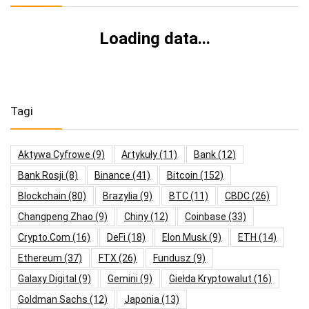
Loading data...
Tagi
Aktywa Cyfrowe
(9)
Artykuły
(11)
Bank
(12)
Bank Rosji
(8)
Binance
(41)
Bitcoin
(152)
Blockchain
(80)
Brazylia
(9)
BTC
(11)
CBDC
(26)
Changpeng Zhao
(9)
Chiny
(12)
Coinbase
(33)
Crypto.com
(16)
DeFi
(18)
Elon Musk
(9)
ETH
(14)
Ethereum
(37)
FTX
(26)
Fundusz
(9)
Galaxy Digital
(9)
Gemini
(9)
Giełda Kryptowalut
(16)
Goldman Sachs
(12)
Japonia
(13)