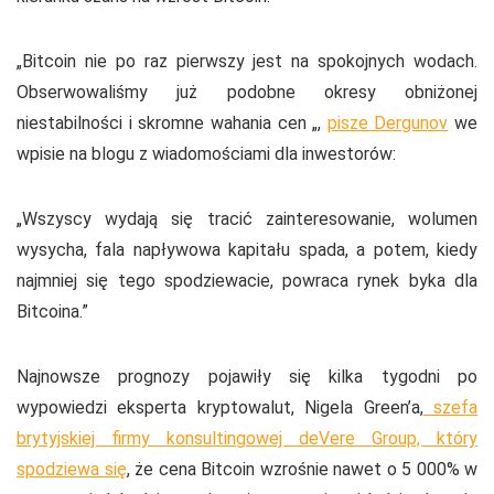
„Bitcoin nie po raz pierwszy jest na spokojnych wodach.
Obserwowaliśmy już podobne okresy obniżonej
niestabilności i skromne wahania cen „,
pisze Dergunov
we
wpisie na blogu z wiadomościami dla inwestorów:
„Wszyscy wydają się tracić zainteresowanie, wolumen
wysycha, fala napływowa kapitału spada, a potem, kiedy
najmniej się tego spodziewacie, powraca rynek byka dla
Bitcoina.”
Najnowsze prognozy pojawiły się kilka tygodni po
wypowiedzi eksperta kryptowalut, Nigela Green’a,
szefa
brytyjskiej firmy konsultingowej deVere Group, który
spodziewa się
, że cena Bitcoin wzrośnie nawet o 5 000% w