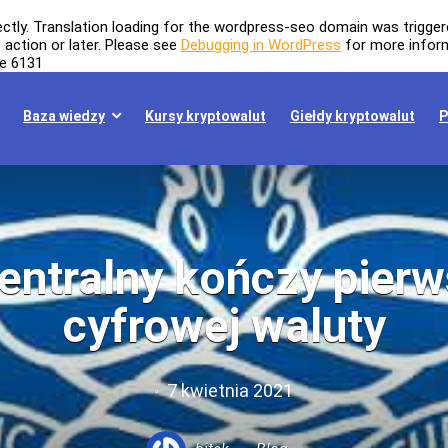
ectly
. Translation loading for the
wordpress-seo
domain was triggered
t
action or later. Please see
Debugging in WordPress
for more inform
ne
6131
Baza wiedzy
Kursy kryptowalut
Giełdy kryptowalut
P
ntralny kończy pierw
cyfrowej waluty
7 kwietnia 2021