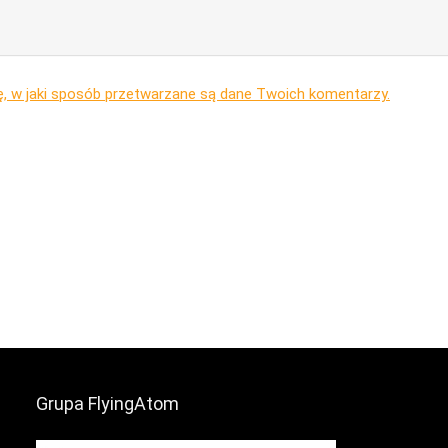
ę, w jaki sposób przetwarzane są dane Twoich komentarzy.
Grupa FlyingAtom