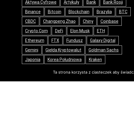
Aktywa Cyfrowe
Artykuły
Bank
Bank Rosji
Binance
Bitcoin
Blockchain
Brazylia
BTC
CBDC
Changpeng Zhao
Chiny
Coinbase
Crypto.com
DeFi
Elon Musk
ETH
Ethereum
FTX
Fundusz
Galaxy Digital
Gemini
Giełda Kryptowalut
Goldman Sachs
Japonia
Korea Południowa
Kraken
Kryptowaluty
MasterCard
Microstrategy
Ta strona korzysta z ciasteczek aby świadc
NFT
Nowinki
Opinie
PayPal
Ripple
Rosja
SEC
Stablecoin
Stany Zjednoczone
Tech
Tesla
Tokeny
USA
Web3
Wielka Brytania
© 2018 czasnakrypto.pl