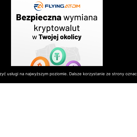
zyć usługi na najwyższym poziomie. Dalsze korzystanie ze strony oznacz