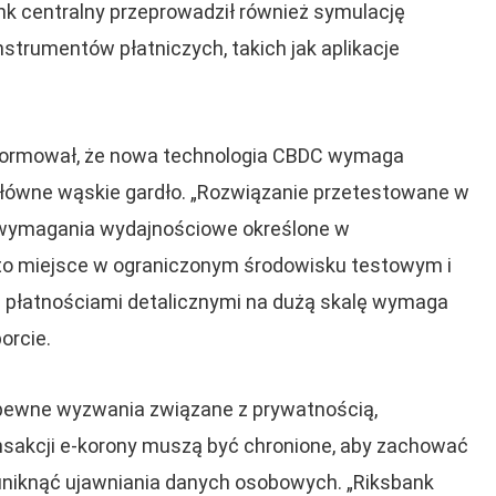
nk centralny przeprowadził również symulację
strumentów płatniczych, takich jak aplikacje
formował, że nowa technologia CBDC wymaga
główne wąskie gardło. „Rozwiązanie przetestowane w
ło wymagania wydajnościowe określone w
to miejsce w ograniczonym środowisku testowym i
a płatnościami detalicznymi na dużą skalę wymaga
orcie.
 pewne wyzwania związane z prywatnością,
ansakcji e-korony muszą być chronione, aby zachować
uniknąć ujawniania danych osobowych. „Riksbank