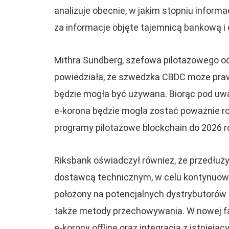
analizuje obecnie, w jakim stopniu inform
za informacje objęte tajemnicą bankową i
Mithra Sundberg, szefowa pilotażowego od
powiedziała, że ​​szwedzka CBDC może p
będzie mogła być używana. Biorąc pod uwa
e-korona będzie mogła zostać poważnie r
programy pilotażowe blockchain do 2026 r
Riksbank oświadczył również, że przedłu
dostawcą technicznym, w celu kontynuowan
położony na potencjalnych dystrybutorów 
także metody przechowywania. W nowej fa
e-korony offline oraz integracja z istniej