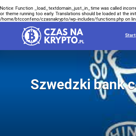
Notice
: Function _load_textdomain_just_in_time was called
incorr
or theme running too early. Translations should be loaded at the
ini
/home/btcconfeno/czasnakrypto/wp-includes/functions.php
on li
Start
Szwedzki bank ce