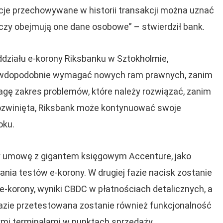
acje przechowywane w historii transakcji można uznać
 czy obejmują one dane osobowe” – stwierdził bank.
działu e-korony Riksbanku w Sztokholmie,
rawdopodobnie wymagać nowych ram prawnych, zanim
gę zakres problemów, które należy rozwiązać, zanim
ozwinięta, Riksbank może kontynuować swoje
oku.
ży umowę z gigantem księgowym Accenture, jako
ia testów e-korony. W drugiej fazie nacisk zostanie
e-korony, wyniki CBDC w płatnościach detalicznych, a
zie przetestowana zostanie również funkcjonalność
ącymi terminalami w punktach sprzedaży.