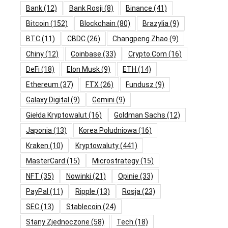
Bank
(12)
Bank Rosji
(8)
Binance
(41)
Bitcoin
(152)
Blockchain
(80)
Brazylia
(9)
BTC
(11)
CBDC
(26)
Changpeng Zhao
(9)
Chiny
(12)
Coinbase
(33)
Crypto.com
(16)
DeFi
(18)
Elon Musk
(9)
ETH
(14)
Ethereum
(37)
FTX
(26)
Fundusz
(9)
Galaxy Digital
(9)
Gemini
(9)
Giełda Kryptowalut
(16)
Goldman Sachs
(12)
Japonia
(13)
Korea Południowa
(16)
Kraken
(10)
Kryptowaluty
(441)
MasterCard
(15)
Microstrategy
(15)
NFT
(35)
Nowinki
(21)
Opinie
(33)
PayPal
(11)
Ripple
(13)
Rosja
(23)
SEC
(13)
Stablecoin
(24)
Stany Zjednoczone
(58)
Tech
(18)