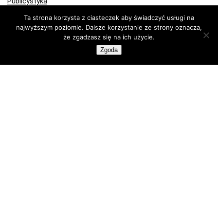
Publicystyka
Recenzje
Ta strona korzysta z ciasteczek aby świadczyć usługi na
Technologia
najwyższym poziomie. Dalsze korzystanie ze strony oznacza,
Wiadomości Bitcoin
że zgadzasz się na ich użycie.
Zgoda
Kup lub sprzedaj krypto z FlyingAtom