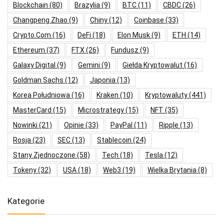
Blockchain
(80)
Brazylia
(9)
BTC
(11)
CBDC
(26)
Changpeng Zhao
(9)
Chiny
(12)
Coinbase
(33)
Crypto.com
(16)
DeFi
(18)
Elon Musk
(9)
ETH
(14)
Ethereum
(37)
FTX
(26)
Fundusz
(9)
Galaxy Digital
(9)
Gemini
(9)
Giełda Kryptowalut
(16)
Goldman Sachs
(12)
Japonia
(13)
Korea Południowa
(16)
Kraken
(10)
Kryptowaluty
(441)
MasterCard
(15)
Microstrategy
(15)
NFT
(35)
Nowinki
(21)
Opinie
(33)
PayPal
(11)
Ripple
(13)
Rosja
(23)
SEC
(13)
Stablecoin
(24)
Stany Zjednoczone
(58)
Tech
(18)
Tesla
(12)
Tokeny
(32)
USA
(18)
Web3
(19)
Wielka Brytania
(8)
Kategorie