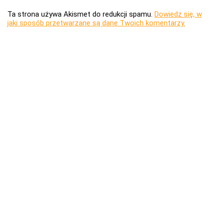
Ta strona używa Akismet do redukcji spamu.
Dowiedz się, w
jaki sposób przetwarzane są dane Twoich komentarzy.