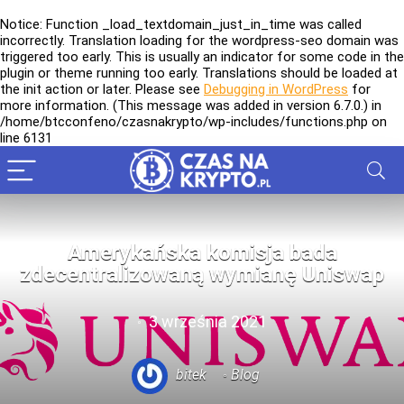
Notice
: Function _load_textdomain_just_in_time was called
incorrectly
. Translation loading for the
wordpress-seo
domain was
triggered too early. This is usually an indicator for some code in the
plugin or theme running too early. Translations should be loaded at
the
init
action or later. Please see
Debugging in WordPress
for
more information. (This message was added in version 6.7.0.) in
/home/btcconfeno/czasnakrypto/wp-includes/functions.php
on
line
6131
Amerykańska komisja bada
zdecentralizowaną wymianę Uniswap
3 września 2021
bitek
Blog