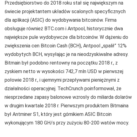
Przedsiębiorstwo do 2018 roku stał się największym na
świecie projektantem układów scalonych specyficznych
dla aplikacji (ASIC) do wydobywania bitcoinów. Firma
obsługuje również BTC.com i Antpool, historycznie dwa
największe pule wydobywcze dla bitcoinów. W dążeniu do
zwiększenia cen Bitcoin Cash (BCH), Antpool „spalił” 12%
wydobytych BCH, wysyłając je na nieodzyskiwalne adresy.
Bitmain był podobno rentowny na początku 2018 r., z
zyskiem netto w wysokości 742,7 mln USD w pierwszej
połowie 2018 r., i ujemnymi przepływami pieniężnymi z
działalności operacyjnej. TechCrunch poinformował, że
niesprzedane zapasy balonowe wzrosły do miliarda dolarów
w drugim kwartale 2018 r. Pierwszym produktem Bitmaina
był Antminer S1, który jest górnikiem ASIC Bitcoin
wykonującym 180 GH/s przy zużyciu 80-200 watów mocy.