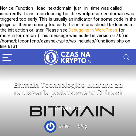
Notice
: Function _load_textdomain_just_in_time was called
incorrectly
. Translation loading for the
wordpress-seo
domain was
triggered too early. This is usually an indicator for some code in the
plugin or theme running too early. Translations should be loaded at
the
init
action or later. Please see
Debugging in WordPress
for
more information. (This message was added in version 6.7.0.) in
/home/btcconfeno/czasnakrypto/wp-includes/functions.php
on
line
6131
Bitmain Technologies ukarane za
naruszenia podatkowe w Chinach
8 maja 2023
bitek
Blog