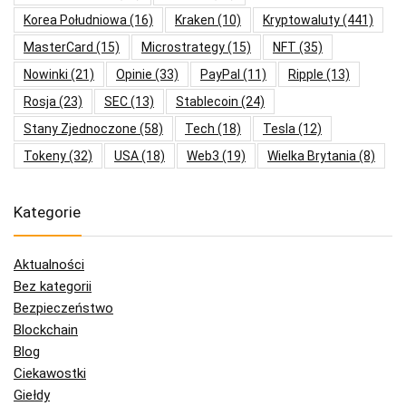
Korea Południowa
(16)
Kraken
(10)
Kryptowaluty
(441)
MasterCard
(15)
Microstrategy
(15)
NFT
(35)
Nowinki
(21)
Opinie
(33)
PayPal
(11)
Ripple
(13)
Rosja
(23)
SEC
(13)
Stablecoin
(24)
Stany Zjednoczone
(58)
Tech
(18)
Tesla
(12)
Tokeny
(32)
USA
(18)
Web3
(19)
Wielka Brytania
(8)
Kategorie
Aktualności
Bez kategorii
Bezpieczeństwo
Blockchain
Blog
Ciekawostki
Giełdy