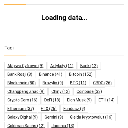
Loading data...
Tagi
Aktywa Cyfrowe
(9)
Artykuły
(11)
Bank
(12)
Bank Rosji
(8)
Binance
(41)
Bitcoin
(152)
Blockchain
(80)
Brazylia
(9)
BTC
(11)
CBDC
(26)
Changpeng Zhao
(9)
Chiny
(12)
Coinbase
(33)
Crypto.com
(16)
DeFi
(18)
Elon Musk
(9)
ETH
(14)
Ethereum
(37)
FTX
(26)
Fundusz
(9)
Galaxy Digital
(9)
Gemini
(9)
Giełda Kryptowalut
(16)
Goldman Sachs
(12)
Japonia
(13)