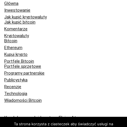
Główna
Inwestowanie
Jak kupić kryptowaluty
Jak kupić bitcoin
Komentarze
Kryptowaluty
Bitcoin
Ethereum
Kupuj krypto
Portfele Bitcoin
Portfele sprzętowe
Programy partnerskie
Publicystyka
Recenzje
Technologia
Wiadomości Bitcoin
Kup lub sprzedaj krypto z FlyingAtom
Ta strona korzysta z ciasteczek aby świadczyć usługi na