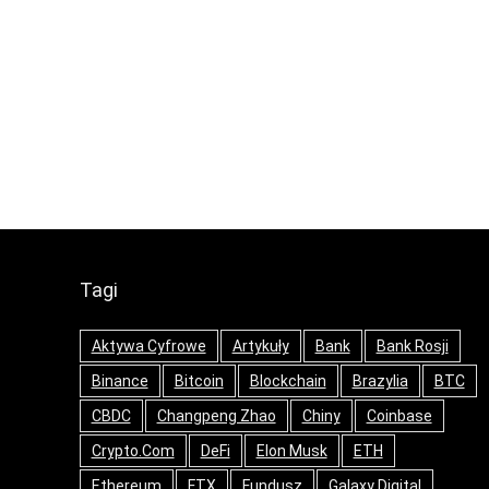
Tagi
Aktywa Cyfrowe
Artykuły
Bank
Bank Rosji
Binance
Bitcoin
Blockchain
Brazylia
BTC
CBDC
Changpeng Zhao
Chiny
Coinbase
Crypto.com
DeFi
Elon Musk
ETH
Ethereum
FTX
Fundusz
Galaxy Digital