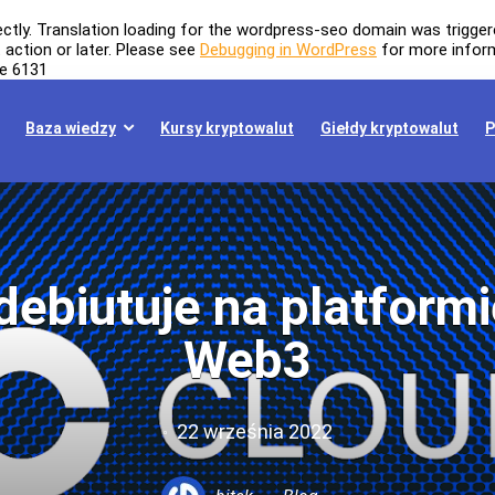
ectly
. Translation loading for the
wordpress-seo
domain was triggered
t
action or later. Please see
Debugging in WordPress
for more inform
ne
6131
Baza wiedzy
Kursy kryptowalut
Giełdy kryptowalut
P
ebiutuje na platform
Web3
22 września 2022