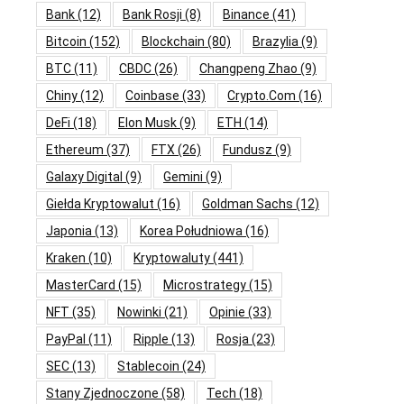
Bank
(12)
Bank Rosji
(8)
Binance
(41)
Bitcoin
(152)
Blockchain
(80)
Brazylia
(9)
BTC
(11)
CBDC
(26)
Changpeng Zhao
(9)
Chiny
(12)
Coinbase
(33)
Crypto.com
(16)
DeFi
(18)
Elon Musk
(9)
ETH
(14)
Ethereum
(37)
FTX
(26)
Fundusz
(9)
Galaxy Digital
(9)
Gemini
(9)
Giełda Kryptowalut
(16)
Goldman Sachs
(12)
Japonia
(13)
Korea Południowa
(16)
Kraken
(10)
Kryptowaluty
(441)
MasterCard
(15)
Microstrategy
(15)
NFT
(35)
Nowinki
(21)
Opinie
(33)
PayPal
(11)
Ripple
(13)
Rosja
(23)
SEC
(13)
Stablecoin
(24)
Stany Zjednoczone
(58)
Tech
(18)