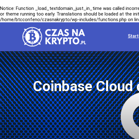
Notice
: Function _load_textdomain_just_in_time was called
incorr
or theme running too early. Translations should be loaded at the
ini
/home/btcconfeno/czasnakrypto/wp-includes/functions.php
on li
Start
Coinbase Cloud d