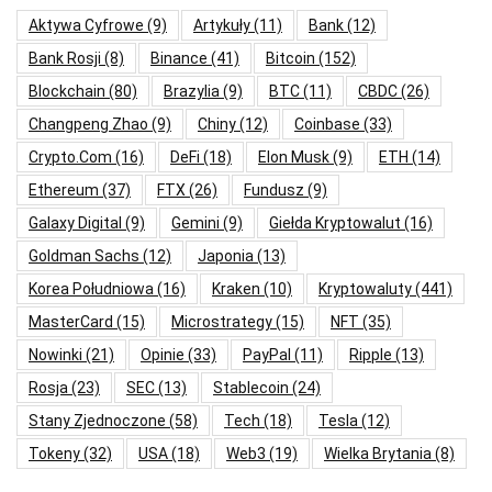
Aktywa Cyfrowe
(9)
Artykuły
(11)
Bank
(12)
Bank Rosji
(8)
Binance
(41)
Bitcoin
(152)
Blockchain
(80)
Brazylia
(9)
BTC
(11)
CBDC
(26)
Changpeng Zhao
(9)
Chiny
(12)
Coinbase
(33)
Crypto.com
(16)
DeFi
(18)
Elon Musk
(9)
ETH
(14)
Ethereum
(37)
FTX
(26)
Fundusz
(9)
Galaxy Digital
(9)
Gemini
(9)
Giełda Kryptowalut
(16)
Goldman Sachs
(12)
Japonia
(13)
Korea Południowa
(16)
Kraken
(10)
Kryptowaluty
(441)
MasterCard
(15)
Microstrategy
(15)
NFT
(35)
Nowinki
(21)
Opinie
(33)
PayPal
(11)
Ripple
(13)
Rosja
(23)
SEC
(13)
Stablecoin
(24)
Stany Zjednoczone
(58)
Tech
(18)
Tesla
(12)
Tokeny
(32)
USA
(18)
Web3
(19)
Wielka Brytania
(8)