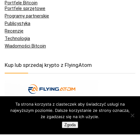
Portfele Bitcoin
Portfele sprzętowe
Programy partnerskie
Publicystyka
Recenzje
Technologia
Wiadomości Bitcoin
Kup lub sprzedaj krypto z FlyingAtom
Ta strona korzysta z ciasteczek aby świadczyć usługi na
najwyższym poziomie. Dalsze korzystanie ze strony oznacza,
że zgadzasz się na ich użycie.
Zgoda