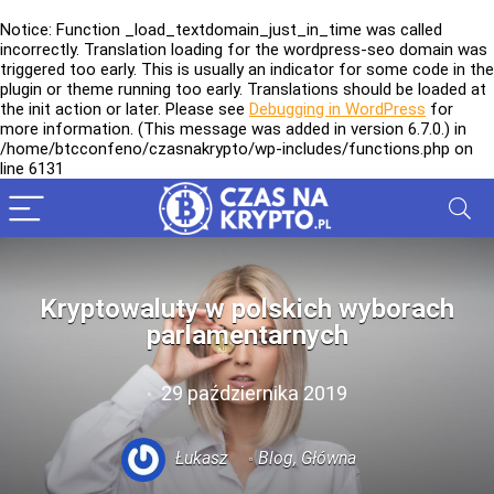
Notice
: Function _load_textdomain_just_in_time was called
incorrectly
. Translation loading for the
wordpress-seo
domain was
triggered too early. This is usually an indicator for some code in the
plugin or theme running too early. Translations should be loaded at
the
init
action or later. Please see
Debugging in WordPress
for
more information. (This message was added in version 6.7.0.) in
/home/btcconfeno/czasnakrypto/wp-includes/functions.php
on
line
6131
Kryptowaluty w polskich wyborach
parlamentarnych
29 października 2019
Łukasz
Blog
,
Główna