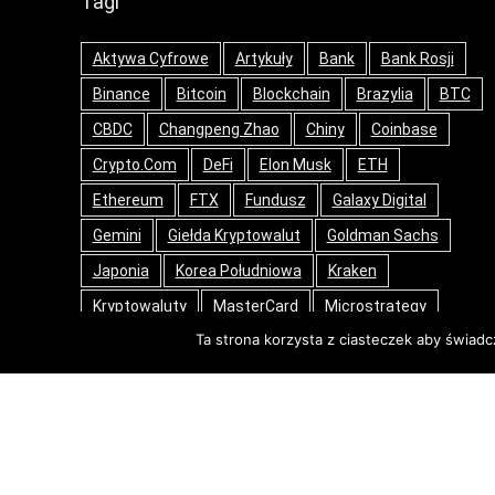
Tagi
Aktywa Cyfrowe
Artykuły
Bank
Bank Rosji
Binance
Bitcoin
Blockchain
Brazylia
BTC
CBDC
Changpeng Zhao
Chiny
Coinbase
Crypto.com
DeFi
Elon Musk
ETH
Ethereum
FTX
Fundusz
Galaxy Digital
Gemini
Giełda Kryptowalut
Goldman Sachs
Japonia
Korea Południowa
Kraken
Kryptowaluty
MasterCard
Microstrategy
Ta strona korzysta z ciasteczek aby świadc
NFT
Nowinki
Opinie
PayPal
Ripple
Rosja
SEC
Stablecoin
Stany Zjednoczone
Tech
Tesla
Tokeny
USA
Web3
Wielka Brytania