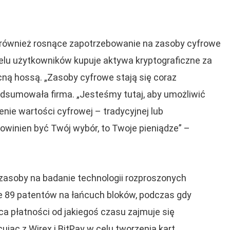
ównież rosnące zapotrzebowanie na zasoby cyfrowe
ielu użytkowników kupuje aktywa kryptograficzne za
ną hossą. „Zasoby cyfrowe stają się coraz
odsumowała firma. „Jesteśmy tutaj, aby umożliwić
nie wartości cyfrowej – tradycyjnej lub
owinien być Twój wybór, to Twoje pieniądze” –
zasoby na badanie technologii rozproszonych
ie 89 patentów na łańcuch bloków, podczas gdy
a płatności od jakiegoś czasu zajmuje się
jąc z Wirex i BitPay w celu tworzenia kart