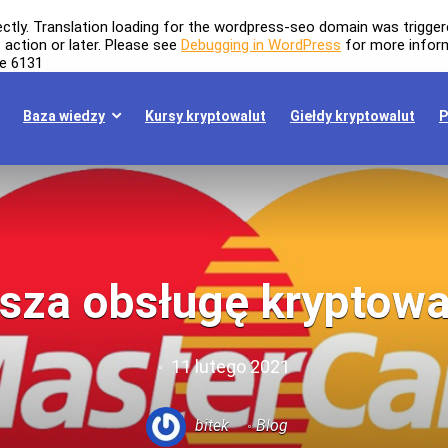
ectly
. Translation loading for the
wordpress-seo
domain was triggered
t
action or later. Please see
Debugging in WordPress
for more inform
ne
6131
Baza wiedzy
Kursy kryptowalut
Giełdy kryptowalut
P
za obsługę kryptowal
11 lutego 2021
bitek
Blog