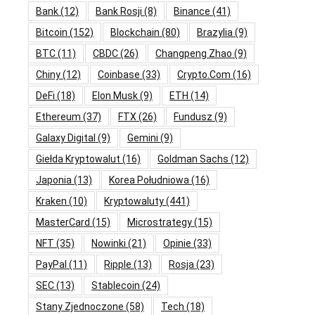
Bank
(12)
Bank Rosji
(8)
Binance
(41)
Bitcoin
(152)
Blockchain
(80)
Brazylia
(9)
BTC
(11)
CBDC
(26)
Changpeng Zhao
(9)
Chiny
(12)
Coinbase
(33)
Crypto.com
(16)
DeFi
(18)
Elon Musk
(9)
ETH
(14)
Ethereum
(37)
FTX
(26)
Fundusz
(9)
Galaxy Digital
(9)
Gemini
(9)
Giełda Kryptowalut
(16)
Goldman Sachs
(12)
Japonia
(13)
Korea Południowa
(16)
Kraken
(10)
Kryptowaluty
(441)
MasterCard
(15)
Microstrategy
(15)
NFT
(35)
Nowinki
(21)
Opinie
(33)
PayPal
(11)
Ripple
(13)
Rosja
(23)
SEC
(13)
Stablecoin
(24)
Stany Zjednoczone
(58)
Tech
(18)