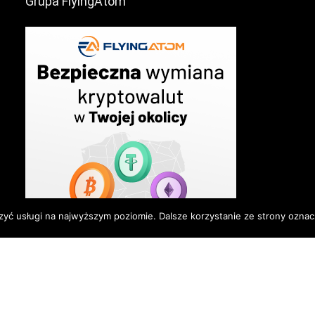
Grupa FlyingAtom
zyć usługi na najwyższym poziomie. Dalsze korzystanie ze strony oznacz