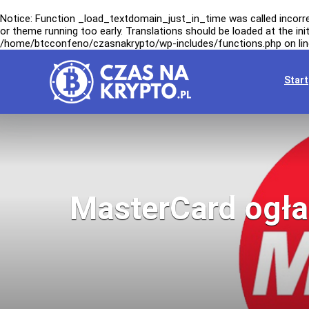
Notice
: Function _load_textdomain_just_in_time was called
incorr
or theme running too early. Translations should be loaded at the
ini
/home/btcconfeno/czasnakrypto/wp-includes/functions.php
on li
Start
MasterCard ogłas