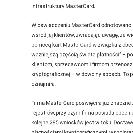
infrastruktury MasterCard.
W oświadczeniu MasterCard odnotowano r
wśród jej klientów, zwracając uwagę, że w
pomocą kart MasterCard w związku z obec
ważniejszą częścią świata płatności” – p
klientom, sprzedawcom i firmom przenosze
kryptograficznej – w dowolny sposób. To p
oznajmiła.
Firma MasterCard poświęciła już znaczne 
rejestrów, przy czym firma posiada obecn
kolejne 285 wniosków jest w toku. Dostawc
płatnościami kryptograficznymi, współpracu