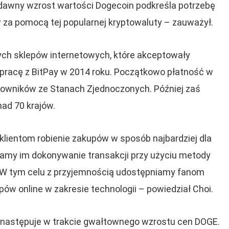
iedawny wzrost wartości Dogecoin podkreśla potrzebę
za pomocą tej popularnej kryptowaluty – zauważył.
ych sklepów internetowych, które akceptowały
łpracę z BitPay w 2014 roku. Początkowo płatność w
tkowników ze Stanach Zjednoczonych. Później zaś
nad 70 krajów.
klientom robienie zakupów w sposób najbardziej dla
iwiamy im dokonywanie transakcji przy użyciu metody
a. W tym celu z przyjemnością udostępniamy fanom
w online w zakresie technologii – powiedział Choi.
 następuje w trakcie gwałtownego wzrostu cen DOGE.