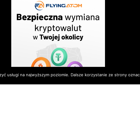
zyć usługi na najwyższym poziomie. Dalsze korzystanie ze strony oznacz