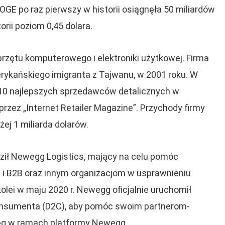
DOGE po raz pierwszy w historii osiągnęła 50 miliardów
orii poziom 0,45 dolara.
zętu komputerowego i elektroniki użytkowej. Firma
rykańskiego imigranta z Tajwanu, w 2001 roku. W
e 10 najlepszych sprzedawców detalicznych w
zez „Internet Retailer Magazine”. Przychody firmy
żej 1 miliarda dolarów.
ził Newegg Logistics, mający na celu pomóc
i B2B oraz innym organizacjom w usprawnieniu
kolei w maju 2020 r. Newegg oficjalnie uruchomił
konsumenta (D2C), aby pomóc swoim partnerom-
g w ramach platformy Newegg.