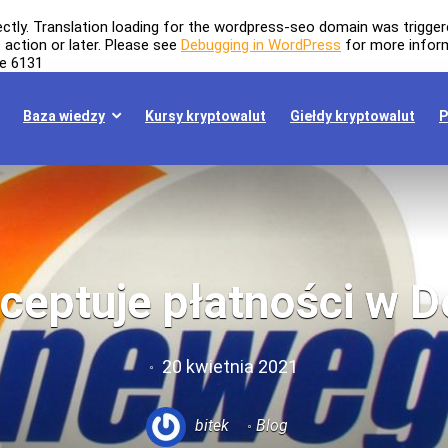
ectly
. Translation loading for the
wordpress-seo
domain was triggered
t
action or later. Please see
Debugging in WordPress
for more inform
ne
6131
Baza wiedzy
Kursy kryptowalut
Giełdy kryptowalut
P
eptuje płatności w 
20 kwietnia 2021
bitek
Blog