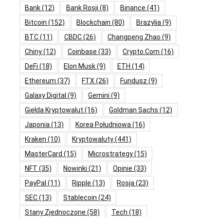
Bank
(12)
Bank Rosji
(8)
Binance
(41)
Bitcoin
(152)
Blockchain
(80)
Brazylia
(9)
BTC
(11)
CBDC
(26)
Changpeng Zhao
(9)
Chiny
(12)
Coinbase
(33)
Crypto.com
(16)
DeFi
(18)
Elon Musk
(9)
ETH
(14)
Ethereum
(37)
FTX
(26)
Fundusz
(9)
Galaxy Digital
(9)
Gemini
(9)
Giełda Kryptowalut
(16)
Goldman Sachs
(12)
Japonia
(13)
Korea Południowa
(16)
Kraken
(10)
Kryptowaluty
(441)
MasterCard
(15)
Microstrategy
(15)
NFT
(35)
Nowinki
(21)
Opinie
(33)
PayPal
(11)
Ripple
(13)
Rosja
(23)
SEC
(13)
Stablecoin
(24)
Stany Zjednoczone
(58)
Tech
(18)