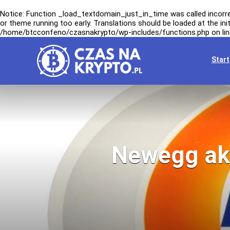
Notice
: Function _load_textdomain_just_in_time was called
incorr
or theme running too early. Translations should be loaded at the
ini
/home/btcconfeno/czasnakrypto/wp-includes/functions.php
on li
Start
Newegg akc