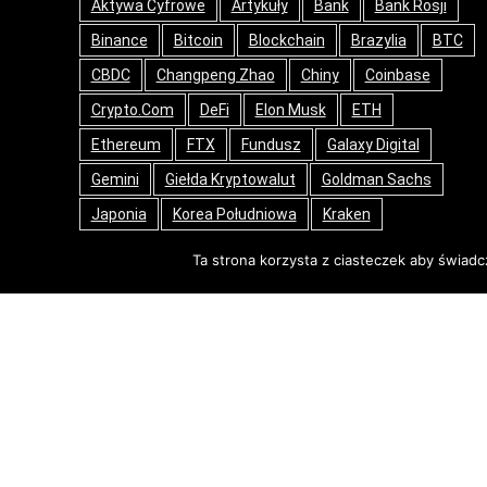
Aktywa Cyfrowe
Artykuły
Bank
Bank Rosji
Binance
Bitcoin
Blockchain
Brazylia
BTC
CBDC
Changpeng Zhao
Chiny
Coinbase
Crypto.com
DeFi
Elon Musk
ETH
Ethereum
FTX
Fundusz
Galaxy Digital
Gemini
Giełda Kryptowalut
Goldman Sachs
Japonia
Korea Południowa
Kraken
Kryptowaluty
MasterCard
Microstrategy
Ta strona korzysta z ciasteczek aby świadc
NFT
Nowinki
Opinie
PayPal
Ripple
Rosja
SEC
Stablecoin
Stany Zjednoczone
Tech
Tesla
Tokeny
USA
Web3
Wielka Brytania
© 2018 czasnakrypto.pl