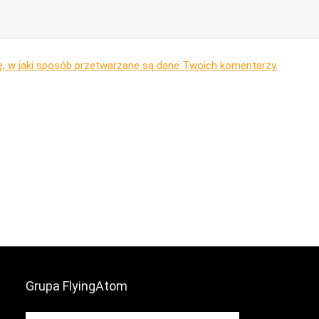
ę, w jaki sposób przetwarzane są dane Twoich komentarzy.
Grupa FlyingAtom