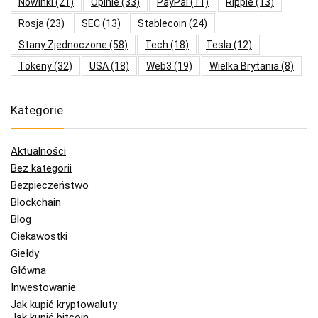
Nowinki
(21)
Opinie
(33)
PayPal
(11)
Ripple
(13)
Rosja
(23)
SEC
(13)
Stablecoin
(24)
Stany Zjednoczone
(58)
Tech
(18)
Tesla
(12)
Tokeny
(32)
USA
(18)
Web3
(19)
Wielka Brytania
(8)
Kategorie
Aktualności
Bez kategorii
Bezpieczeństwo
Blockchain
Blog
Ciekawostki
Giełdy
Główna
Inwestowanie
Jak kupić kryptowaluty
Jak kupić bitcoin