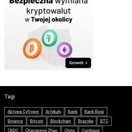
Tagi
Aktywa Cyfrowe
Artykuły
Bank
Bank Rosji
Binance
Bitcoin
Blockchain
Brazylia
BTC
CBDC
Changpeng Zhao
Chiny
Coinbase