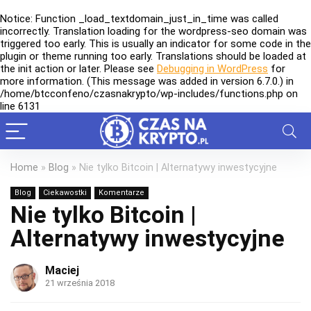
Notice
: Function _load_textdomain_just_in_time was called
incorrectly
. Translation loading for the
wordpress-seo
domain was
triggered too early. This is usually an indicator for some code in the
plugin or theme running too early. Translations should be loaded at
the
init
action or later. Please see
Debugging in WordPress
for
more information. (This message was added in version 6.7.0.) in
/home/btcconfeno/czasnakrypto/wp-includes/functions.php
on
line
6131
Home
»
Blog
»
Nie tylko Bitcoin | Alternatywy inwestycyjne
Blog
Ciekawostki
Komentarze
Nie tylko Bitcoin |
Alternatywy inwestycyjne
Maciej
21 września 2018