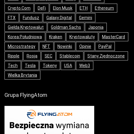
Crypto.com
DeFi
Elon Musk
ETH
Ethereum
FTX
Fundusz
Galaxy Digital
Gemini
Giełda Kryptowalut
Goldman Sachs
Japonia
Korea Południowa
Kraken
Kryptowaluty
MasterCard
Microstrategy
NFT
Nowinki
Opinie
PayPal
Ripple
Rosja
SEC
Stablecoin
Stany Zjednoczone
Tech
Tesla
Tokeny
USA
Web3
Wielka Brytania
Grupa FlyingAtom