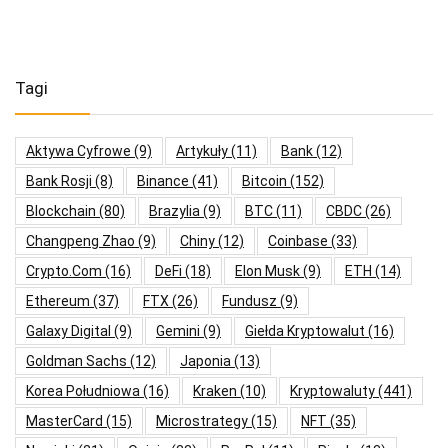
Tagi
Aktywa Cyfrowe
(9)
Artykuły
(11)
Bank
(12)
Bank Rosji
(8)
Binance
(41)
Bitcoin
(152)
Blockchain
(80)
Brazylia
(9)
BTC
(11)
CBDC
(26)
Changpeng Zhao
(9)
Chiny
(12)
Coinbase
(33)
Crypto.com
(16)
DeFi
(18)
Elon Musk
(9)
ETH
(14)
Ethereum
(37)
FTX
(26)
Fundusz
(9)
Galaxy Digital
(9)
Gemini
(9)
Giełda Kryptowalut
(16)
Goldman Sachs
(12)
Japonia
(13)
Korea Południowa
(16)
Kraken
(10)
Kryptowaluty
(441)
MasterCard
(15)
Microstrategy
(15)
NFT
(35)