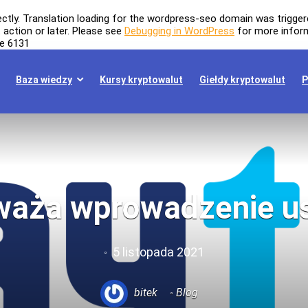
ectly
. Translation loading for the
wordpress-seo
domain was triggered
t
action or later. Please see
Debugging in WordPress
for more inform
ne
6131
Baza wiedzy
Kursy kryptowalut
Giełdy kryptowalut
P
aża wprowadzenie us
5 listopada 2021
bitek
Blog