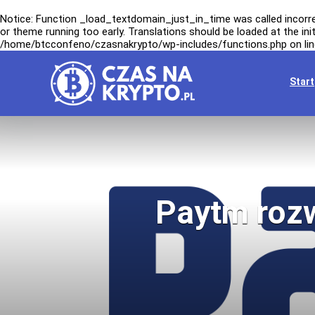
Notice
: Function _load_textdomain_just_in_time was called
incorr
or theme running too early. Translations should be loaded at the
ini
/home/btcconfeno/czasnakrypto/wp-includes/functions.php
on li
Start
Paytm rozw