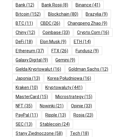
Bank
(12)
Bank Rosji
(8)
Binance
(41)
Bitcoin
(152)
Blockchain
(80)
Brazylia
(9)
BTC
(11)
CBDC
(26)
Changpeng Zhao
(9)
Chiny
(12)
Coinbase
(33)
Crypto.com
(16)
DeFi
(18)
Elon Musk
(9)
ETH
(14)
Ethereum
(37)
FTX
(26)
Fundusz
(9)
Galaxy Digital
(9)
Gemini
(9)
Giełda Kryptowalut
(16)
Goldman Sachs
(12)
Japonia
(13)
Korea Południowa
(16)
Kraken
(10)
Kryptowaluty
(441)
MasterCard
(15)
Microstrategy
(15)
NFT
(35)
Nowinki
(21)
Opinie
(33)
PayPal
(11)
Ripple
(13)
Rosja
(23)
SEC
(13)
Stablecoin
(24)
Stany Zjednoczone
(58)
Tech
(18)