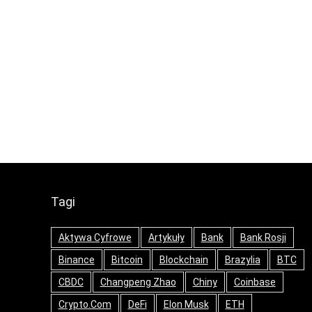
Tagi
Aktywa Cyfrowe
Artykuły
Bank
Bank Rosji
Binance
Bitcoin
Blockchain
Brazylia
BTC
CBDC
Changpeng Zhao
Chiny
Coinbase
Crypto.com
DeFi
Elon Musk
ETH