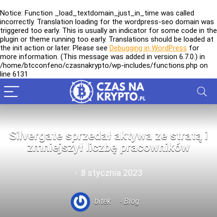
Notice
: Function _load_textdomain_just_in_time was called
incorrectly
. Translation loading for the
wordpress-seo
domain was
triggered too early. This is usually an indicator for some code in the
plugin or theme running too early. Translations should be loaded at
the
init
action or later. Please see
Debugging in WordPress
for
more information. (This message was added in version 6.7.0.) in
/home/btcconfeno/czasnakrypto/wp-includes/functions.php
on
line
6131
Silvergate sprzedał aktywa ze stratą i
zmniejszył liczbę pracowników
8 stycznia 2023
bitek
Blog