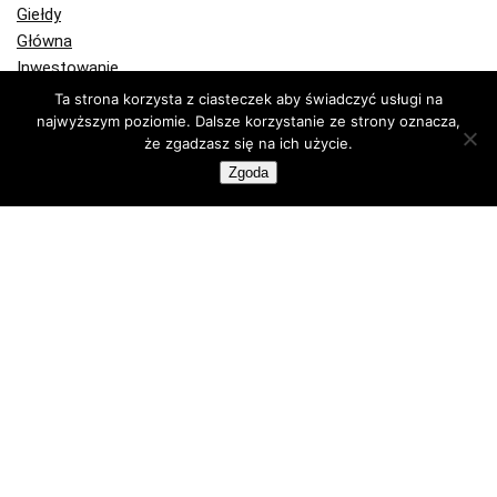
Giełdy
Główna
Inwestowanie
Jak kupić kryptowaluty
Ta strona korzysta z ciasteczek aby świadczyć usługi na
Jak kupić bitcoin
najwyższym poziomie. Dalsze korzystanie ze strony oznacza,
Komentarze
że zgadzasz się na ich użycie.
Kryptowaluty
Zgoda
Bitcoin
Ethereum
Kupuj krypto
Portfele Bitcoin
Portfele sprzętowe
Programy partnerskie
Publicystyka
Recenzje
Technologia
Wiadomości Bitcoin
Kup lub sprzedaj krypto z FlyingAtom