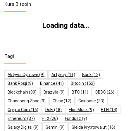
Kurs Bitcoin
Loading data...
Tagi
Aktywa Cyfrowe
(9)
Artykuły
(11)
Bank
(12)
Bank Rosji
(8)
Binance
(41)
Bitcoin
(152)
Blockchain
(80)
Brazylia
(9)
BTC
(11)
CBDC
(26)
Changpeng Zhao
(9)
Chiny
(12)
Coinbase
(33)
Crypto.com
(16)
DeFi
(18)
Elon Musk
(9)
ETH
(14)
Ethereum
(37)
FTX
(26)
Fundusz
(9)
Galaxy Digital
(9)
Gemini
(9)
Giełda Kryptowalut
(16)