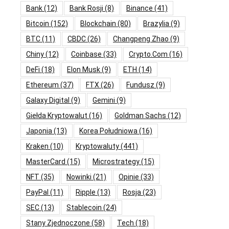
Bank
(12)
Bank Rosji
(8)
Binance
(41)
Bitcoin
(152)
Blockchain
(80)
Brazylia
(9)
BTC
(11)
CBDC
(26)
Changpeng Zhao
(9)
Chiny
(12)
Coinbase
(33)
Crypto.com
(16)
DeFi
(18)
Elon Musk
(9)
ETH
(14)
Ethereum
(37)
FTX
(26)
Fundusz
(9)
Galaxy Digital
(9)
Gemini
(9)
Giełda Kryptowalut
(16)
Goldman Sachs
(12)
Japonia
(13)
Korea Południowa
(16)
Kraken
(10)
Kryptowaluty
(441)
MasterCard
(15)
Microstrategy
(15)
NFT
(35)
Nowinki
(21)
Opinie
(33)
PayPal
(11)
Ripple
(13)
Rosja
(23)
SEC
(13)
Stablecoin
(24)
Stany Zjednoczone
(58)
Tech
(18)