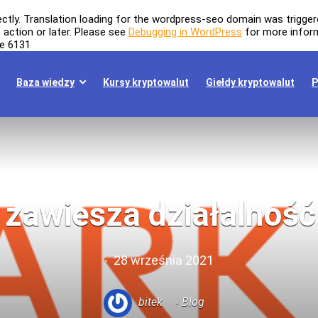
ectly
. Translation loading for the
wordpress-seo
domain was triggered
t
action or later. Please see
Debugging in WordPress
for more inform
ne
6131
Baza wiedzy
Kursy kryptowalut
Giełdy kryptowalut
P
 zawiesza działalność
28 września 2021
bitek
Blog