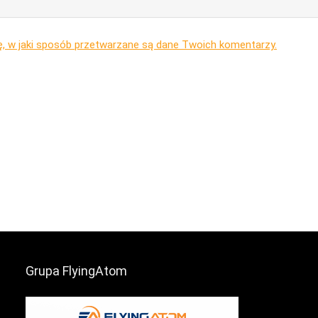
ę, w jaki sposób przetwarzane są dane Twoich komentarzy.
Grupa FlyingAtom