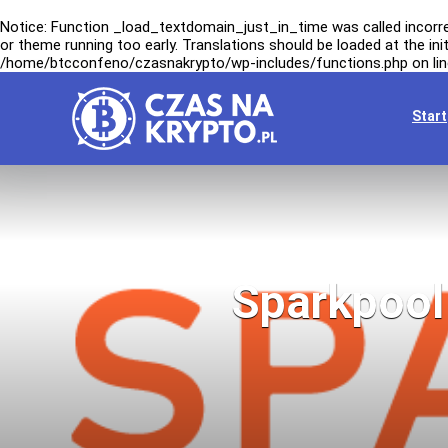
Notice
: Function _load_textdomain_just_in_time was called
incorr
or theme running too early. Translations should be loaded at the
ini
/home/btcconfeno/czasnakrypto/wp-includes/functions.php
on li
Start
Sparkpool