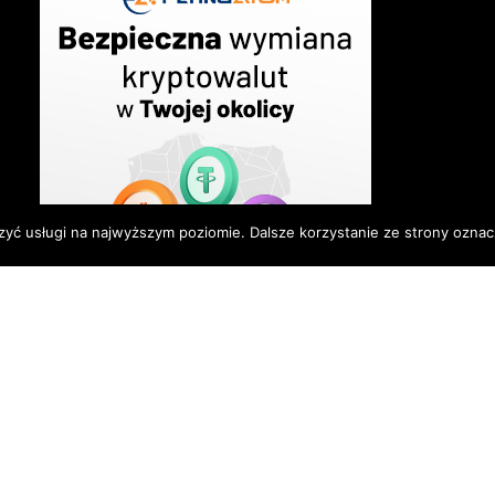
zyć usługi na najwyższym poziomie. Dalsze korzystanie ze strony oznacz