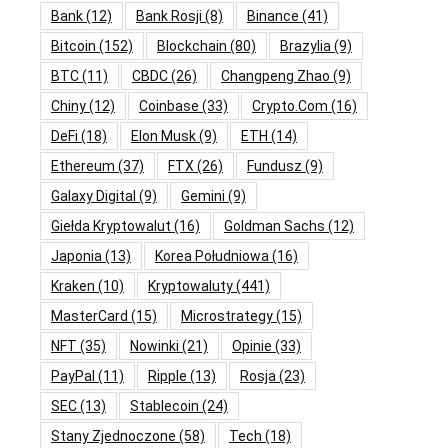
Bank
(12)
Bank Rosji
(8)
Binance
(41)
Bitcoin
(152)
Blockchain
(80)
Brazylia
(9)
BTC
(11)
CBDC
(26)
Changpeng Zhao
(9)
Chiny
(12)
Coinbase
(33)
Crypto.com
(16)
DeFi
(18)
Elon Musk
(9)
ETH
(14)
Ethereum
(37)
FTX
(26)
Fundusz
(9)
Galaxy Digital
(9)
Gemini
(9)
Giełda Kryptowalut
(16)
Goldman Sachs
(12)
Japonia
(13)
Korea Południowa
(16)
Kraken
(10)
Kryptowaluty
(441)
MasterCard
(15)
Microstrategy
(15)
NFT
(35)
Nowinki
(21)
Opinie
(33)
PayPal
(11)
Ripple
(13)
Rosja
(23)
SEC
(13)
Stablecoin
(24)
Stany Zjednoczone
(58)
Tech
(18)