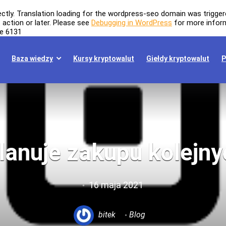
ectly
. Translation loading for the
wordpress-seo
domain was triggered
t
action or later. Please see
Debugging in WordPress
for more inform
ne
6131
Baza wiedzy
Kursy kryptowalut
Giełdy kryptowalut
P
lanuje zakupu kolejn
16 maja 2021
bitek
Blog