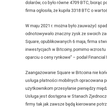
dolarów, co było równe 4709 BTC, biorąc 
firma ogłosiła, że kupiła 3318 BTC o warto
W maju 2021 r. można było zauważyć spade
odnotowywało znaczny zysk ze swoich za
Square, opublikowanych 6 maja, firma stwier
inwestycjach w Bitcoiny, pomimo wzrostu 
oparciu o ceny rynkowe” – podał Financial
Zaangażowanie Square w Bitcoina nie końc
usługa płatności mobilnych opracowana p
użytkownikom przesyłanie pieniędzy międz
Usługa jest dostępna w Stanach Zjednoczony
firmy tak jak zawsze będą kierowane potr