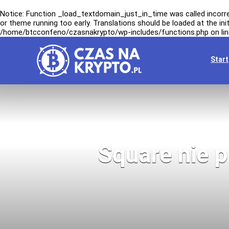
Notice
: Function _load_textdomain_just_in_time was called
incorr
or theme running too early. Translations should be loaded at the
ini
/home/btcconfeno/czasnakrypto/wp-includes/functions.php
on li
Start
Square nie p