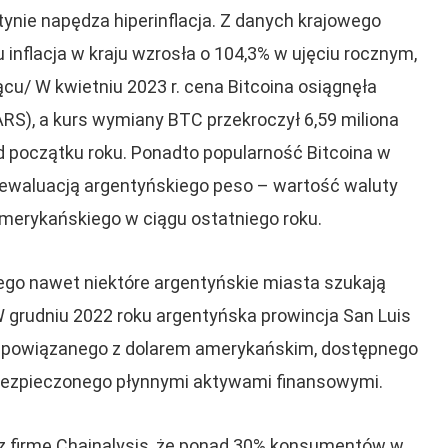
ynie napędza hiperinflacja. Z danych krajowego
inflacja w kraju wzrosła o 104,3% w ujęciu rocznym,
cu/ W kwietniu 2023 r. cena Bitcoina osiągnęła
S), a kurs wymiany BTC przekroczył 6,59 miliona
 początku roku. Ponadto popularność Bitcoina w
 dewaluacją argentyńskiego peso – wartość waluty
merykańskiego w ciągu ostatniego roku.
ego nawet niektóre argentyńskie miasta szukają
W grudniu 2022 roku argentyńska prowincja San Luis
a powiązanego z dolarem amerykańskim, dostępnego
bezpieczonego płynnymi aktywami finansowymi.
ez firmę Chainalysis, że ponad 30% konsumentów w