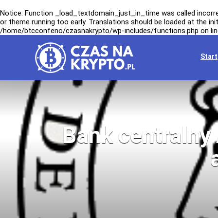
Notice
: Function _load_textdomain_just_in_time was called
incorr
or theme running too early. Translations should be loaded at the
ini
/home/btcconfeno/czasnakrypto/wp-includes/functions.php
on li
Start
Bank centralny