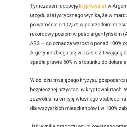
Tymczasem adopcję
kryptowalut
w Argent
urzędu statystycznego wynika, że w marcu 
po wzroście o 102,5% w poprzednim miesią
rekordowy poziom w peso argentyńskim (AR
ARS — co oznacza wzrost o ponad 100% od
Argetynie zbiega się w czasie z trwającą
spadła prawie 50% w stosunku do dolara a
W obliczu trwającego kryzysu gospodarcz
bezpiecznej przystani w kryptowalutach. 
zezwoliła na emisję własnego stablecoin
dla wszystkich mieszkańców i w 100% za
Jak wynika z raportu opublikowanego prz