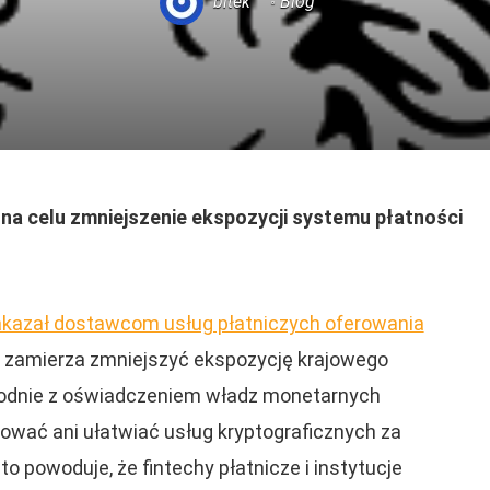
bitek
Blog
na celu zmniejszenie ekspozycji systemu płatności
akazał dostawcom usług płatniczych oferowania
że zamierza zmniejszyć ekspozycję krajowego
godnie z oświadczeniem władz monetarnych
ować ani ułatwiać usług kryptograficznych za
to powoduje, że fintechy płatnicze i instytucje