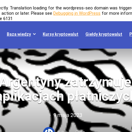
ectly
. Translation loading for the
wordpress-seo
domain was triggered
t
action or later. Please see
Debugging in WordPress
for more inform
ne
6131
Baza wiedzy
Kursy kryptowalut
Giełdy kryptowalut
P
 Argentyny zatrzymuje
aplikacjach płatniczyc
9 maja 2023