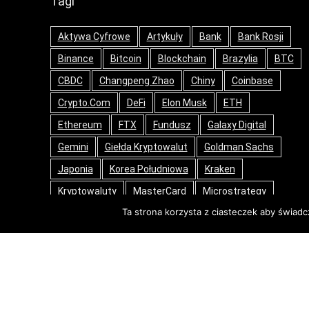
Tagi
Aktywa Cyfrowe
Artykuły
Bank
Bank Rosji
Binance
Bitcoin
Blockchain
Brazylia
BTC
CBDC
Changpeng Zhao
Chiny
Coinbase
Crypto.com
DeFi
Elon Musk
ETH
Ethereum
FTX
Fundusz
Galaxy Digital
Gemini
Giełda Kryptowalut
Goldman Sachs
Japonia
Korea Południowa
Kraken
Kryptowaluty
MasterCard
Microstrategy
Ta strona korzysta z ciasteczek aby świadc
NFT
Nowinki
Opinie
PayPal
Ripple
Rosja
SEC
Stablecoin
Stany Zjednoczone
Tech
Tesla
Tokeny
USA
Web3
Wielka Brytania