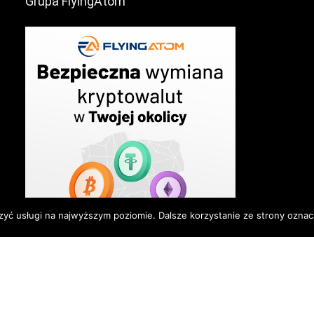
Grupa FlyingAtom
zyć usługi na najwyższym poziomie. Dalsze korzystanie ze strony oznacz