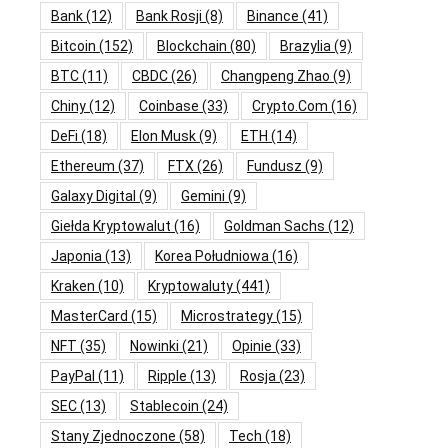
Bank
(12)
Bank Rosji
(8)
Binance
(41)
Bitcoin
(152)
Blockchain
(80)
Brazylia
(9)
BTC
(11)
CBDC
(26)
Changpeng Zhao
(9)
Chiny
(12)
Coinbase
(33)
Crypto.com
(16)
DeFi
(18)
Elon Musk
(9)
ETH
(14)
Ethereum
(37)
FTX
(26)
Fundusz
(9)
Galaxy Digital
(9)
Gemini
(9)
Giełda Kryptowalut
(16)
Goldman Sachs
(12)
Japonia
(13)
Korea Południowa
(16)
Kraken
(10)
Kryptowaluty
(441)
MasterCard
(15)
Microstrategy
(15)
NFT
(35)
Nowinki
(21)
Opinie
(33)
PayPal
(11)
Ripple
(13)
Rosja
(23)
SEC
(13)
Stablecoin
(24)
Stany Zjednoczone
(58)
Tech
(18)