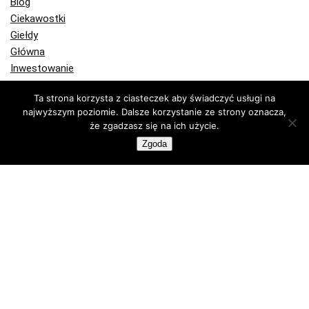
Blog
Ciekawostki
Giełdy
Główna
Inwestowanie
Jak kupić kryptowaluty
Jak kupić bitcoin
Ta strona korzysta z ciasteczek aby świadczyć usługi na
najwyższym poziomie. Dalsze korzystanie ze strony oznacza,
Komentarze
że zgadzasz się na ich użycie.
Kryptowaluty
Bitcoin
Zgoda
Ethereum
Kupuj krypto
Portfele Bitcoin
Portfele sprzętowe
Programy partnerskie
Publicystyka
Recenzje
Technologia
Wiadomości Bitcoin