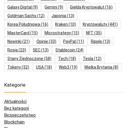
Galaxy Digital
(9)
Gemini
(9)
Giełda Kryptowalut
(16)
Goldman Sachs
(12)
Japonia
(13)
Korea Południowa
(16)
Kraken
(10)
Kryptowaluty
(441)
MasterCard
(15)
Microstrategy
(15)
NFT
(35)
Nowinki
(21)
Opinie
(33)
PayPal
(11)
Ripple
(13)
Rosja
(23)
SEC
(13)
Stablecoin
(24)
Stany Zjednoczone
(58)
Tech
(18)
Tesla
(12)
Tokeny
(32)
USA
(18)
Web3
(19)
Wielka Brytania
(8)
Kategorie
Aktualności
Bez kategorii
Bezpieczeństwo
Blockchain