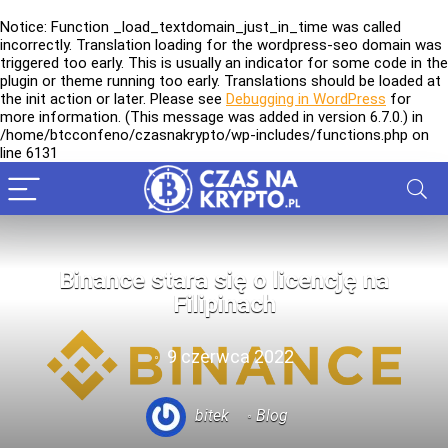
Notice
: Function _load_textdomain_just_in_time was called
incorrectly
. Translation loading for the
wordpress-seo
domain was
triggered too early. This is usually an indicator for some code in the
plugin or theme running too early. Translations should be loaded at
the
init
action or later. Please see
Debugging in WordPress
for
more information. (This message was added in version 6.7.0.) in
/home/btcconfeno/czasnakrypto/wp-includes/functions.php
on
line
6131
Binance stara się o licencję na
Filipinach
9 czerwca 2022
bitek
Blog