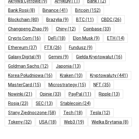
Aktywa Cyfrowe
(9)
Artykuły
(11)
Bank
(12)
Bank Rosji
(8)
Binance
(41)
Bitcoin
(152)
Blockchain
(80)
Brazylia
(9)
BTC
(11)
CBDC
(26)
Changpeng Zhao
(9)
Chiny
(12)
Coinbase
(33)
Crypto.com
(16)
DeFi
(18)
Elon Musk
(9)
ETH
(14)
Ethereum
(37)
FTX
(26)
Fundusz
(9)
Galaxy Digital
(9)
Gemini
(9)
Giełda Kryptowalut
(16)
Goldman Sachs
(12)
Japonia
(13)
Korea Południowa
(16)
Kraken
(10)
Kryptowaluty
(441)
MasterCard
(15)
Microstrategy
(15)
NFT
(35)
Nowinki
(21)
Opinie
(33)
PayPal
(11)
Ripple
(13)
Rosja
(23)
SEC
(13)
Stablecoin
(24)
Stany Zjednoczone
(58)
Tech
(18)
Tesla
(12)
Tokeny
(32)
USA
(18)
Web3
(19)
Wielka Brytania
(8)