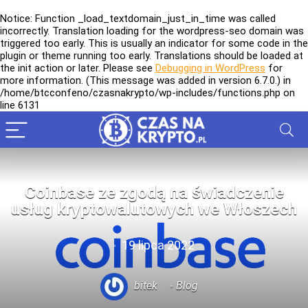
Notice
: Function _load_textdomain_just_in_time was called
incorrectly
. Translation loading for the
wordpress-seo
domain was
triggered too early. This is usually an indicator for some code in the
plugin or theme running too early. Translations should be loaded at
the
init
action or later. Please see
Debugging in WordPress
for
more information. (This message was added in version 6.7.0.) in
/home/btcconfeno/czasnakrypto/wp-includes/functions.php
on
line
6131
Coinbase ze zgodą na świadczenie
usług kryptowalutowych we Włoszech
19 lipca 2022
bitek
Blog