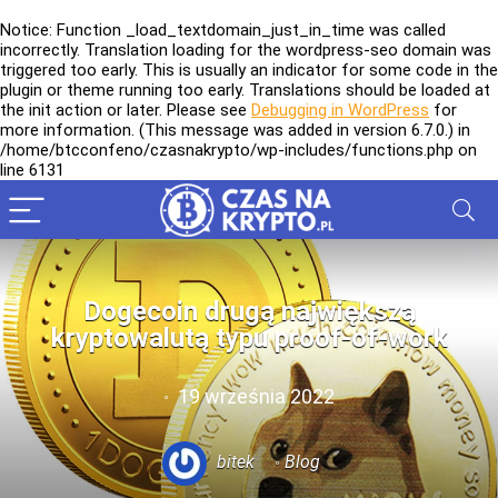
Notice
: Function _load_textdomain_just_in_time was called
incorrectly
. Translation loading for the
wordpress-seo
domain was
triggered too early. This is usually an indicator for some code in the
plugin or theme running too early. Translations should be loaded at
the
init
action or later. Please see
Debugging in WordPress
for
more information. (This message was added in version 6.7.0.) in
/home/btcconfeno/czasnakrypto/wp-includes/functions.php
on
line
6131
Dogecoin drugą największą
kryptowalutą typu proof-of-work
19 września 2022
bitek
Blog