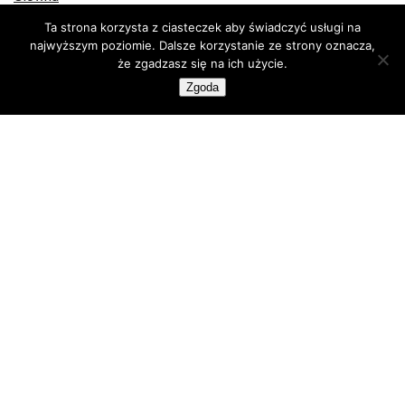
Inwestowanie
Ta strona korzysta z ciasteczek aby świadczyć usługi na
Jak kupić kryptowaluty
najwyższym poziomie. Dalsze korzystanie ze strony oznacza,
Jak kupić bitcoin
że zgadzasz się na ich użycie.
Komentarze
Zgoda
Kryptowaluty
Bitcoin
Ethereum
Kupuj krypto
Portfele Bitcoin
Portfele sprzętowe
Programy partnerskie
Publicystyka
Recenzje
Technologia
Wiadomości Bitcoin
Kup lub sprzedaj krypto z FlyingAtom