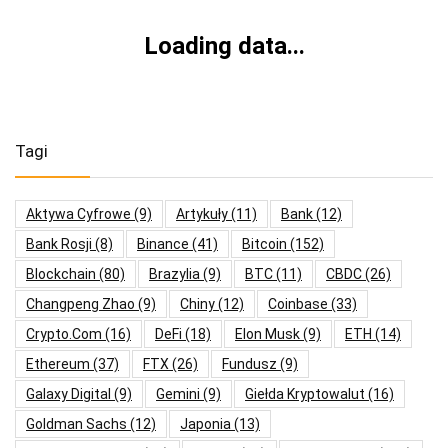
Loading data...
Tagi
Aktywa Cyfrowe
(9)
Artykuły
(11)
Bank
(12)
Bank Rosji
(8)
Binance
(41)
Bitcoin
(152)
Blockchain
(80)
Brazylia
(9)
BTC
(11)
CBDC
(26)
Changpeng Zhao
(9)
Chiny
(12)
Coinbase
(33)
Crypto.com
(16)
DeFi
(18)
Elon Musk
(9)
ETH
(14)
Ethereum
(37)
FTX
(26)
Fundusz
(9)
Galaxy Digital
(9)
Gemini
(9)
Giełda Kryptowalut
(16)
Goldman Sachs
(12)
Japonia
(13)