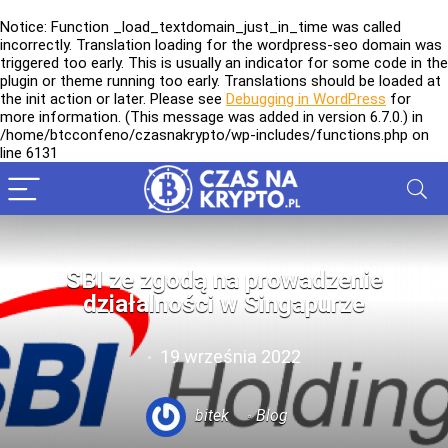
Notice
: Function _load_textdomain_just_in_time was called
incorrectly
. Translation loading for the
wordpress-seo
domain was
triggered too early. This is usually an indicator for some code in the
plugin or theme running too early. Translations should be loaded at
the
init
action or later. Please see
Debugging in WordPress
for
more information. (This message was added in version 6.7.0.) in
/home/btcconfeno/czasnakrypto/wp-includes/functions.php
on
line
6131
SBI ze zgodą na prowadzenie
działalności w Singapurze
19 września 2022
bitek
Blog