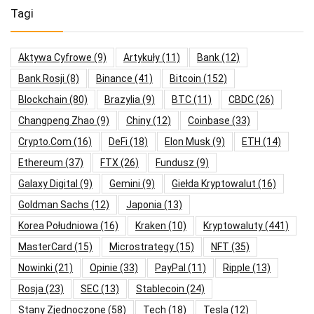
Tagi
Aktywa Cyfrowe
(9)
Artykuły
(11)
Bank
(12)
Bank Rosji
(8)
Binance
(41)
Bitcoin
(152)
Blockchain
(80)
Brazylia
(9)
BTC
(11)
CBDC
(26)
Changpeng Zhao
(9)
Chiny
(12)
Coinbase
(33)
Crypto.com
(16)
DeFi
(18)
Elon Musk
(9)
ETH
(14)
Ethereum
(37)
FTX
(26)
Fundusz
(9)
Galaxy Digital
(9)
Gemini
(9)
Giełda Kryptowalut
(16)
Goldman Sachs
(12)
Japonia
(13)
Korea Południowa
(16)
Kraken
(10)
Kryptowaluty
(441)
MasterCard
(15)
Microstrategy
(15)
NFT
(35)
Nowinki
(21)
Opinie
(33)
PayPal
(11)
Ripple
(13)
Rosja
(23)
SEC
(13)
Stablecoin
(24)
Stany Zjednoczone
(58)
Tech
(18)
Tesla
(12)