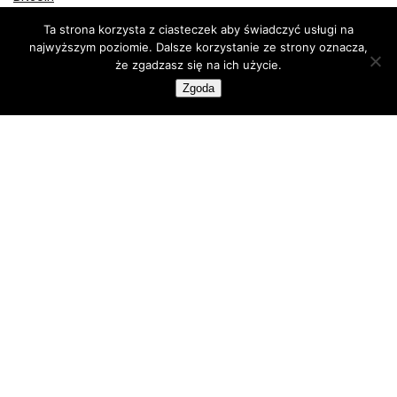
Ethereum
Ta strona korzysta z ciasteczek aby świadczyć usługi na
Kupuj krypto
najwyższym poziomie. Dalsze korzystanie ze strony oznacza,
Portfele Bitcoin
że zgadzasz się na ich użycie.
Portfele sprzętowe
Zgoda
Programy partnerskie
Publicystyka
Recenzje
Technologia
Wiadomości Bitcoin
Kup lub sprzedaj krypto z FlyingAtom