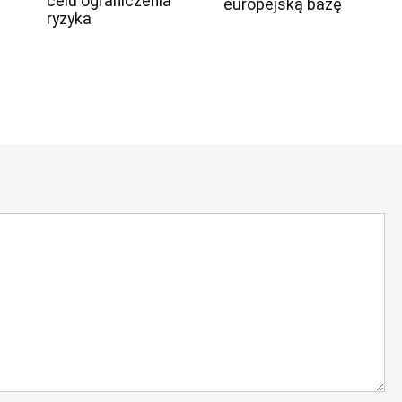
celu ograniczenia
europejską bazę
ryzyka