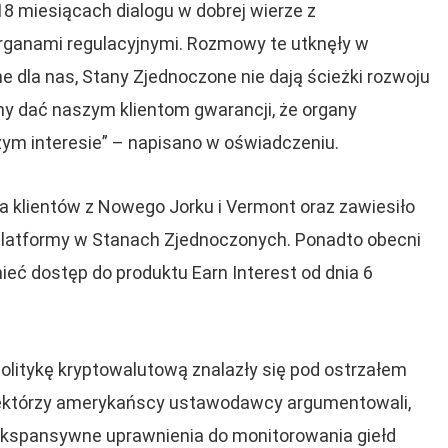
8 miesiącach dialogu w dobrej wierze z
rganami regulacyjnymi. Rozmowy te utknęły w
e dla nas, Stany Zjednoczone nie dają ścieżki rozwoju
y dać naszym klientom gwarancji, że organy
szym interesie” – napisano w oświadczeniu.
la klientów z Nowego Jorku i Vermont oraz zawiesiło
t platformy w Stanach Zjednoczonych. Ponadto obecni
ieć dostęp do produktu Earn Interest od dnia 6
litykę kryptowalutową znalazły się pod ostrzałem
iektórzy amerykańscy ustawodawcy argumentowali,
 ekspansywne uprawnienia do monitorowania giełd