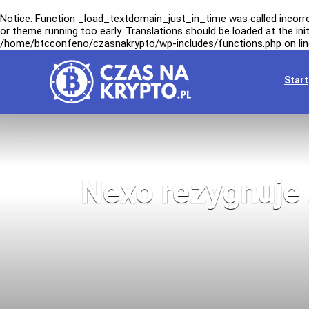
Notice
: Function _load_textdomain_just_in_time was called
incorr
or theme running too early. Translations should be loaded at the
ini
/home/btcconfeno/czasnakrypto/wp-includes/functions.php
on li
Start
Nexo rezygnuje 