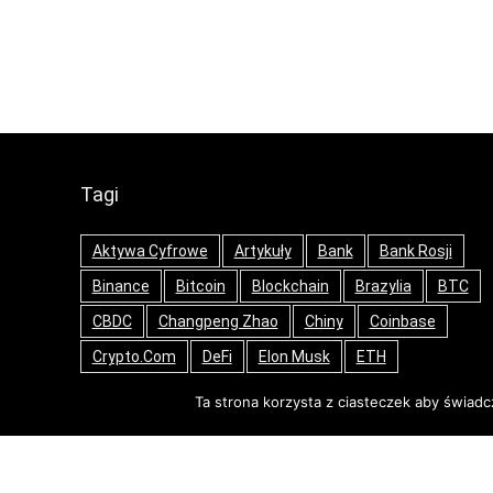
Tagi
Aktywa Cyfrowe
Artykuły
Bank
Bank Rosji
Binance
Bitcoin
Blockchain
Brazylia
BTC
CBDC
Changpeng Zhao
Chiny
Coinbase
Crypto.com
DeFi
Elon Musk
ETH
Ethereum
FTX
Fundusz
Galaxy Digital
Ta strona korzysta z ciasteczek aby świadc
Gemini
Giełda Kryptowalut
Goldman Sachs
Japonia
Korea Południowa
Kraken