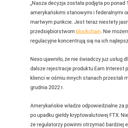
„Nasza decyzja została podjęta po ponad 1
amerykańskimi stanowymi i federalnymi o
martwym punkcie. Jest teraz niestety jasn
przedsiębiorstwom
blockchain
. Nie możem
regulacyjne koncentrują się na ich najlep
Nexo ujawniło, że nie świadczy juz usług d
dalsze rejestracje produktu Earn Interes
klienci w ośmiu innych stanach przestali m
grudnia 2022 r.
Amerykańskie władze odpowiedzialne za po
po upadku giełdy kryptowalutowej FTX. N
że regulatorzy powinni otrzymać bardziej