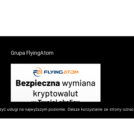
Grupa FlyingAtom
zyć usługi na najwyższym poziomie. Dalsze korzystanie ze strony oznacz