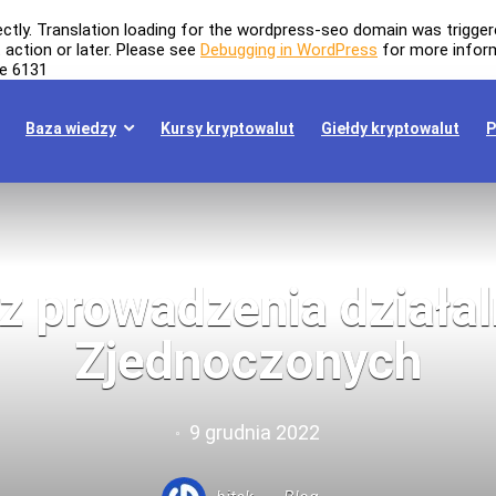
ectly
. Translation loading for the
wordpress-seo
domain was triggered
t
action or later. Please see
Debugging in WordPress
for more inform
ne
6131
Baza wiedzy
Kursy kryptowalut
Giełdy kryptowalut
P
z prowadzenia działa
Zjednoczonych
9 grudnia 2022