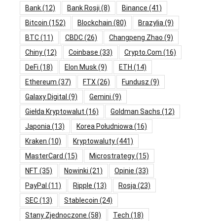
Bank
(12)
Bank Rosji
(8)
Binance
(41)
Bitcoin
(152)
Blockchain
(80)
Brazylia
(9)
BTC
(11)
CBDC
(26)
Changpeng Zhao
(9)
Chiny
(12)
Coinbase
(33)
Crypto.com
(16)
DeFi
(18)
Elon Musk
(9)
ETH
(14)
Ethereum
(37)
FTX
(26)
Fundusz
(9)
Galaxy Digital
(9)
Gemini
(9)
Giełda Kryptowalut
(16)
Goldman Sachs
(12)
Japonia
(13)
Korea Południowa
(16)
Kraken
(10)
Kryptowaluty
(441)
MasterCard
(15)
Microstrategy
(15)
NFT
(35)
Nowinki
(21)
Opinie
(33)
PayPal
(11)
Ripple
(13)
Rosja
(23)
SEC
(13)
Stablecoin
(24)
Stany Zjednoczone
(58)
Tech
(18)