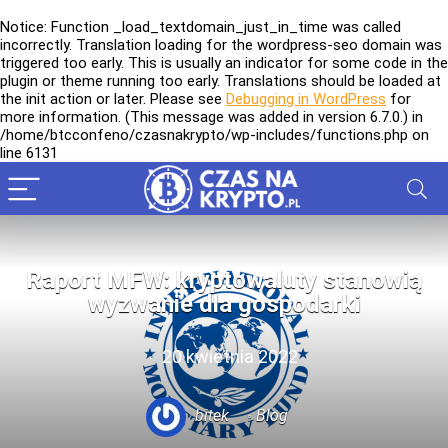
Notice
: Function _load_textdomain_just_in_time was called
incorrectly
. Translation loading for the
wordpress-seo
domain was
triggered too early. This is usually an indicator for some code in the
plugin or theme running too early. Translations should be loaded at
the
init
action or later. Please see
Debugging in WordPress
for
more information. (This message was added in version 6.7.0.) in
/home/btcconfeno/czasnakrypto/wp-includes/functions.php
on
line
6131
Raport MFW: kryptowaluty stanowią
wyzwanie dla gospodarki
20 kwietnia 2022
bitek
Blog