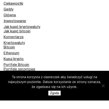
Ciekawostki
Giełdy
Główna
Inwestowanie
Jak kupić kryptowaluty
Jak kupić bitcoin
Komentarze
Kryptowaluty
Bitcoin
Ethereum
Kupuj krypto
Portfele Bitcoin
Portfele sprzętowe
Programy partnerskie
Ta strona korzysta z ciasteczek aby świadczyć usługi na
Publicystyka
najwyższym poziomie. Dalsze korzystanie ze strony oznacza,
Recenzje
że zgadzasz się na ich użycie.
Technologia
Zgoda
Wiadomości Bitcoin