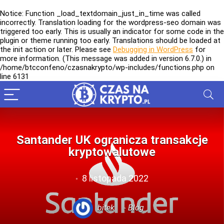
Notice
: Function _load_textdomain_just_in_time was called
incorrectly
. Translation loading for the
wordpress-seo
domain was
triggered too early. This is usually an indicator for some code in the
plugin or theme running too early. Translations should be loaded at
the
init
action or later. Please see
Debugging in WordPress
for
more information. (This message was added in version 6.7.0.) in
/home/btcconfeno/czasnakrypto/wp-includes/functions.php
on
line
6131
Santander UK ogranicza transakcje
kryptowalutowe
8 listopada 2022
bitek
Blog