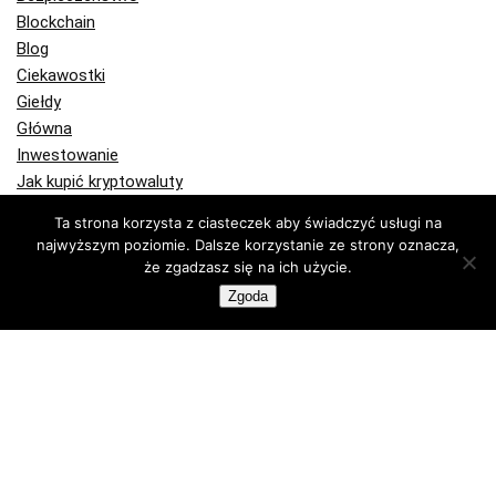
Blockchain
Blog
Ciekawostki
Giełdy
Główna
Inwestowanie
Jak kupić kryptowaluty
Jak kupić bitcoin
Ta strona korzysta z ciasteczek aby świadczyć usługi na
Komentarze
najwyższym poziomie. Dalsze korzystanie ze strony oznacza,
Kryptowaluty
że zgadzasz się na ich użycie.
Bitcoin
Zgoda
Ethereum
Kupuj krypto
Portfele Bitcoin
Portfele sprzętowe
Programy partnerskie
Publicystyka
Recenzje
Technologia