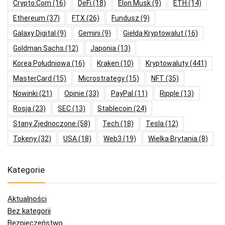
Crypto.com
(16)
DeFi
(18)
Elon Musk
(9)
ETH
(14)
Ethereum
(37)
FTX
(26)
Fundusz
(9)
Galaxy Digital
(9)
Gemini
(9)
Giełda Kryptowalut
(16)
Goldman Sachs
(12)
Japonia
(13)
Korea Południowa
(16)
Kraken
(10)
Kryptowaluty
(441)
MasterCard
(15)
Microstrategy
(15)
NFT
(35)
Nowinki
(21)
Opinie
(33)
PayPal
(11)
Ripple
(13)
Rosja
(23)
SEC
(13)
Stablecoin
(24)
Stany Zjednoczone
(58)
Tech
(18)
Tesla
(12)
Tokeny
(32)
USA
(18)
Web3
(19)
Wielka Brytania
(8)
Kategorie
Aktualności
Bez kategorii
Bezpieczeństwo