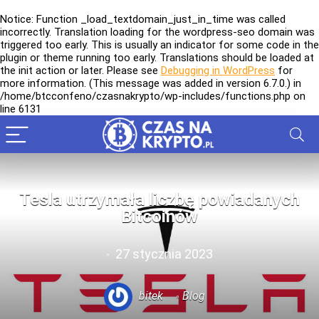
Notice
: Function _load_textdomain_just_in_time was called
incorrectly
. Translation loading for the
wordpress-seo
domain was
triggered too early. This is usually an indicator for some code in the
plugin or theme running too early. Translations should be loaded at
the
init
action or later. Please see
Debugging in WordPress
for
more information. (This message was added in version 6.7.0.) in
/home/btcconfeno/czasnakrypto/wp-includes/functions.php
on
line
6131
Tesla utrzymała liczbę powiadanych
Bitcoinów
27 stycznia 2023
bitek
Blog