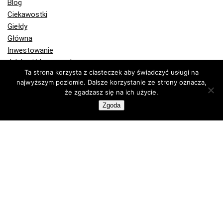
Blog
Ciekawostki
Giełdy
Główna
Inwestowanie
Jak kupić kryptowaluty
Jak kupić bitcoin
Ta strona korzysta z ciasteczek aby świadczyć usługi na
najwyższym poziomie. Dalsze korzystanie ze strony oznacza,
Komentarze
że zgadzasz się na ich użycie.
Kryptowaluty
Bitcoin
Zgoda
Ethereum
Kupuj krypto
Portfele Bitcoin
Portfele sprzętowe
Programy partnerskie
Publicystyka
Recenzje
Technologia
Wiadomości Bitcoin