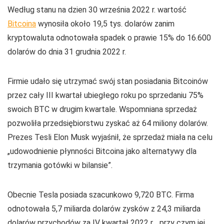
Według stanu na dzien 30 września 2022 r. wartość
Bitcoina
wynosiła około 19,5 tys. dolarów zanim
kryptowaluta odnotowała spadek o prawie 15% do 16.600
dolarów do dnia 31 grudnia 2022 r.
Firmie udało się utrzymać swój stan posiadania Bitcoinów
przez cały III kwartał ubiegłego roku po sprzedaniu 75%
swoich BTC w drugim kwartale. Wspomniana sprzedaż
pozwoliła przedsiębiorstwu zyskać aż 64 miliony dolarów.
Prezes Tesli Elon Musk wyjaśnił, że sprzedaż miała na celu
„udowodnienie płynności Bitcoina jako alternatywy dla
trzymania gotówki w bilansie”.
Obecnie Tesla posiada szacunkowo 9,720 BTC. Firma
odnotowała 5,7 miliarda dolarów zysków z 24,3 miliarda
dolarów przychodów za IV kwartał 2022 r. , przy czym jej