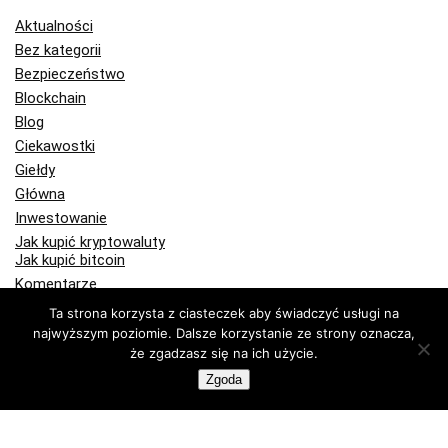
Aktualności
Bez kategorii
Bezpieczeństwo
Blockchain
Blog
Ciekawostki
Giełdy
Główna
Inwestowanie
Jak kupić kryptowaluty
Jak kupić bitcoin
Komentarze
Kryptowaluty
Ta strona korzysta z ciasteczek aby świadczyć usługi na
Bitcoin
najwyższym poziomie. Dalsze korzystanie ze strony oznacza,
Ethereum
że zgadzasz się na ich użycie.
Kupuj krypto
Zgoda
Portfele Bitcoin
Portfele sprzętowe
Programy partnerskie