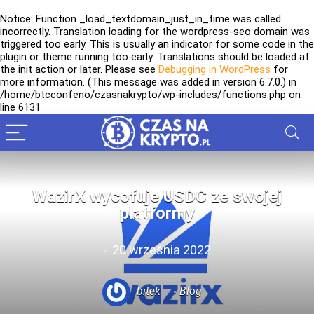
Notice
: Function _load_textdomain_just_in_time was called
incorrectly
. Translation loading for the
wordpress-seo
domain was
triggered too early. This is usually an indicator for some code in the
plugin or theme running too early. Translations should be loaded at
the
init
action or later. Please see
Debugging in WordPress
for
more information. (This message was added in version 6.7.0.) in
/home/btcconfeno/czasnakrypto/wp-includes/functions.php
on
line
6131
WazirX wycofuje USDC ze swojej
platformy
20 września 2022
bitek
Blog