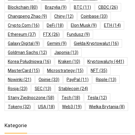
Blockchain
(80)
Brazylia
(9)
BTC
(11)
CBDC
(26)
Changpeng Zhao
(9)
Chiny
(12)
Coinbase
(33)
Crypto.com
(16)
DeFi
(18)
Elon Musk
(9)
ETH
(14)
Ethereum
(37)
FTX
(26)
Fundusz
(9)
Galaxy Digital
(9)
Gemini
(9)
Giełda Kryptowalut
(16)
Goldman Sachs
(12)
Japonia
(13)
Korea Południowa
(16)
Kraken
(10)
Kryptowaluty
(441)
MasterCard
(15)
Microstrategy
(15)
NFT
(35)
Nowinki
(21)
Opinie
(33)
PayPal
(11)
Ripple
(13)
Rosja
(23)
SEC
(13)
Stablecoin
(24)
Stany Zjednoczone
(58)
Tech
(18)
Tesla
(12)
Tokeny
(32)
USA
(18)
Web3
(19)
Wielka Brytania
(8)
Kategorie